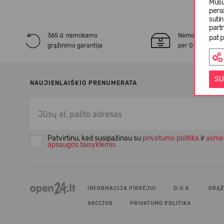
Mūsų
pers
suti
partn
365 d. nemokamo
Nemokamas* pr
pat p
grąžinimo garantija
per 0-3 darbo d
SU
NAUJIENLAIŠKIO PRENUMERATA
Patvirtinu, kad susipažinau su
privatumo politika
ir
asme
apsaugos taisyklėmis
INFORMACIJA PIRKĖJUI
D.U.K.
GRĄŽ
AKCIJOS
PRIVATUMO POLITIKA