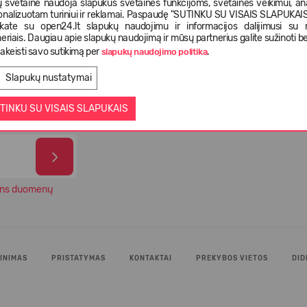
 svetainė naudoja slapukus svetainės funkcijoms, svetainės veikimui, anal
onalizuotam turiniui ir reklamai. Paspaudę "SUTINKU SU VISAIS SLAPUKAIS"
nkate su open24.lt slapukų naudojimu ir informacijos dalijimusi su
eriais. Daugiau apie slapukų naudojimą ir mūsų partnerius galite sužinoti be
istatymas
Pasirinkimas iš daugiau kaip 5 000
Tiek 
akeisti savo sutikimą per
.
slapukų naudojimo politika
ienas
skirtingų prekių
paten
Slapukų nustatymai
TINKU SU VISAIS SLAPUKAIS
ns duomenų
INIMAS
PRISTATYMAS
KONTAKTAI
PREKYBOS VIETOS
DID