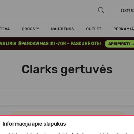
SEKTI 
TEVA
CROCS™
NAUJIENOS
OUTLET
PERKAMIA
INALINIS IŠPARDAVIMAS IKI -70% – PASKUBĖKITE!
APSIPIRKTI 
Clarks gertuvės
Apgailestaujame, tačiau prekių šioje kategorijoje nėra.
Informacija apie slapukus