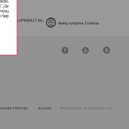
izei,
, jūs
 mūsų
i taip
apsipirkusių OPEN24.LT liko
Veiklą vykdome 3 rinkose
kinti
MENINĖ PREKYBA
BLOGAS
SPRENDIMAS:
ELECTRONIC LAB