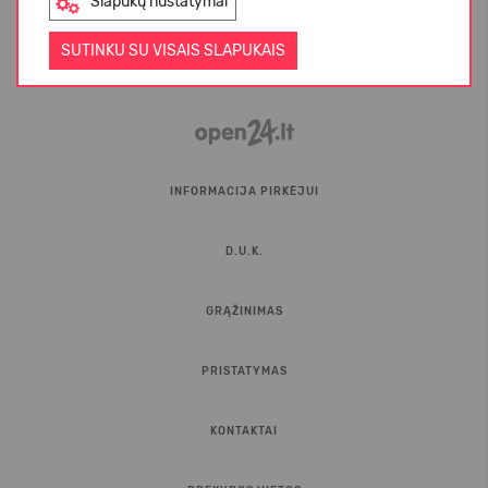
Slapukų nustatymai
SUTINKU SU VISAIS SLAPUKAIS
INFORMACIJA PIRKĖJUI
D.U.K.
GRĄŽINIMAS
PRISTATYMAS
KONTAKTAI