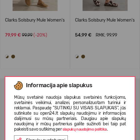
Clarks Solsbury Mule Women's
Clarks Solsbury Mule Women's
79,99 €
99.99
(-20%)
54,99 €
RMK: 99.99
Informacija apie slapukus
NAUJIENLAIŠKIO PRENUMERATA
Mūsų svetainė naudoja slapukus svetainės funkcijoms,
svetainės veikimui, analizei, personalizuotam turiniui ir
reklamai. Paspaudę "SUTINKU SU VISAIS SLAPUKAIS", jūs
sutinkate su open24.lt slapukų naudojimu ir informacijos
dalijimusi su mūsų partneriais. Daugiau apie slapukų
naudojimą ir mūsų partnerius galite sužinoti bei taip pat
Patvirtinu, kad susipažinau su
privatumo politika
ir
asmens
pakeisti savo sutikimą per
.
duomenų apsaugos taisyklėmis
slapukų naudojimo politika