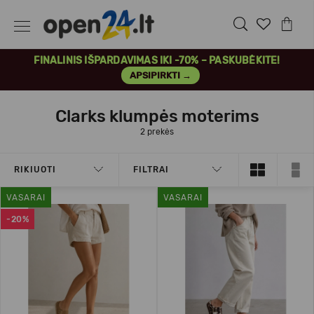
FINALINIS IŠPARDAVIMAS IKI -70% – PASKUBĖKITE!
APSIPIRKTI →
Clarks klumpės moterims
2 prekės
RIKIUOTI
FILTRAI
VASARAI
VASARAI
-20%