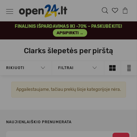
FINALINIS IŠPARDAVIMAS IKI -70% – PASKUBĖKITE!
APSIPIRKTI →
Clarks šlepetės per pirštą
RIKIUOTI
FILTRAI
Apgailestaujame, tačiau prekių šioje kategorijoje nėra.
NAUJIENLAIŠKIO PRENUMERATA