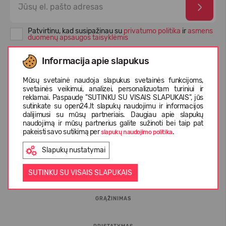
Patvirtinu, kad susipažinau su
privatumo politika
ir
asmens
duomenų apsaugos taisyklėmis
Informacija apie slapukus
Mūsų svetainė naudoja slapukus svetainės funkcijoms,
svetainės veikimui, analizei, personalizuotam turiniui ir
reklamai. Paspaudę "SUTINKU SU VISAIS SLAPUKAIS", jūs
sutinkate su open24.lt slapukų naudojimu ir informacijos
dalijimusi su mūsų partneriais. Daugiau apie slapukų
naudojimą ir mūsų partnerius galite sužinoti bei taip pat
pakeisti savo sutikimą per
.
slapukų naudojimo politika
INFORMACIJA PIRKĖJUI
Slapukų nustatymai
D.U.K.
SUTINKU SU VISAIS SLAPUKAIS
GRĄŽINIMAS