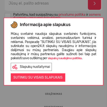
Patvirtinu, kad susipažinau su
privatumo politika
ir
asmens
duomenų apsaugos taisyklėmis
Informacija apie slapukus
Mūsų svetainė naudoja slapukus svetainės funkcijoms,
svetainės veikimui, analizei, personalizuotam turiniui ir
reklamai. Paspaudę "SUTINKU SU VISAIS SLAPUKAIS", jūs
sutinkate su open24.lt slapukų naudojimu ir informacijos
dalijimusi su mūsų partneriais. Daugiau apie slapukų
naudojimą ir mūsų partnerius galite sužinoti bei taip pat
pakeisti savo sutikimą per
.
slapukų naudojimo politika
Slapukų nustatymai
INFORMACIJA PIRKĖJUI
SUTINKU SU VISAIS SLAPUKAIS
D.U.K.
GRĄŽINIMAS