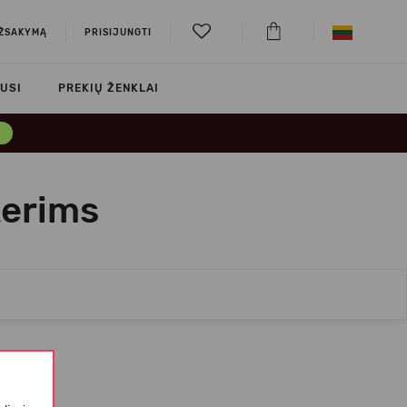
UŽSAKYMĄ
PRISIJUNGTI
USI
PREKIŲ ŽENKLAI
→
terims