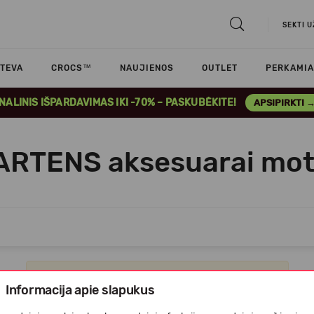
SEKTI 
TEVA
CROCS™
NAUJIENOS
OUTLET
PERKAMIA
INALINIS IŠPARDAVIMAS IKI -70% – PASKUBĖKITE!
APSIPIRKTI 
ARTENS aksesuarai mo
Apgailestaujame, tačiau prekių šioje kategorijoje nėra.
Informacija apie slapukus