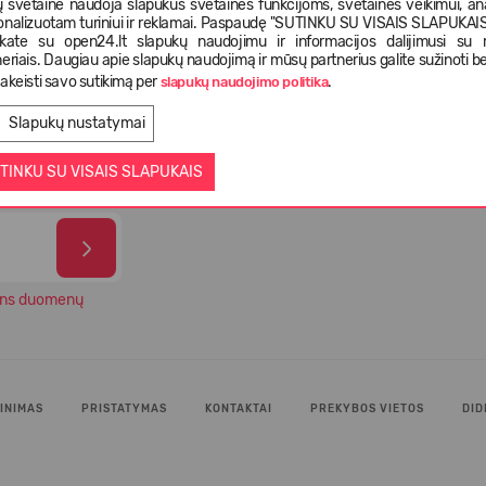
 svetainė naudoja slapukus svetainės funkcijoms, svetainės veikimui, anal
onalizuotam turiniui ir reklamai. Paspaudę "SUTINKU SU VISAIS SLAPUKAIS"
nkate su open24.lt slapukų naudojimu ir informacijos dalijimusi su
eriais. Daugiau apie slapukų naudojimą ir mūsų partnerius galite sužinoti be
istatymas
Pasirinkimas iš daugiau kaip 5 000
Tiek 
akeisti savo sutikimą per
.
slapukų naudojimo politika
ienas
skirtingų prekių
paten
Slapukų nustatymai
TINKU SU VISAIS SLAPUKAIS
ns duomenų
INIMAS
PRISTATYMAS
KONTAKTAI
PREKYBOS VIETOS
DID