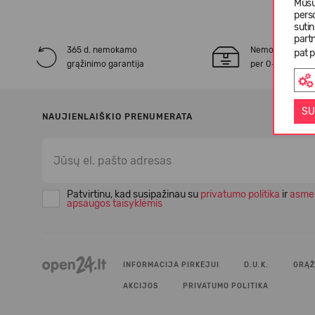
Mūsų
pers
suti
partn
365 d. nemokamo
Nemokamas* pr
pat p
grąžinimo garantija
per 0-3 darbo d
SU
NAUJIENLAIŠKIO PRENUMERATA
Patvirtinu, kad susipažinau su
privatumo politika
ir
asme
apsaugos taisyklėmis
INFORMACIJA PIRKĖJUI
D.U.K.
GRĄŽ
AKCIJOS
PRIVATUMO POLITIKA