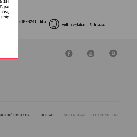
izei,
, jūs
 mūsų
i taip
apsipirkusių OPEN24.LT liko
Veiklą vykdome 3 rinkose
kinti
MENINĖ PREKYBA
BLOGAS
SPRENDIMAS:
ELECTRONIC LAB