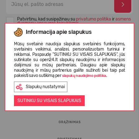
Patvirtinu, kad susipažinau su
privatumo politika
ir
asmens
duomenų apsaugos taisyklėmis
Informacija apie slapukus
Mūsų svetainė naudoja slapukus svetainės funkcijoms,
svetainės veikimui, analizei, personalizuotam turiniui ir
reklamai. Paspaudę "SUTINKU SU VISAIS SLAPUKAIS", jūs
sutinkate su open24.lt slapukų naudojimu ir informacijos
dalijimusi su mūsų partneriais. Daugiau apie slapukų
naudojimą ir mūsų partnerius galite sužinoti bei taip pat
pakeisti savo sutikimą per
.
slapukų naudojimo politika
Slapukų nustatymai
INFORMACIJA PIRKĖJUI
SUTINKU SU VISAIS SLAPUKAIS
D.U.K.
GRĄŽINIMAS