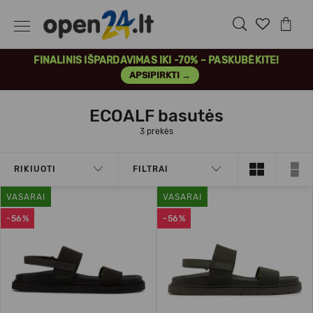
FINALINIS IŠPARDAVIMAS IKI -70% – PASKUBĖKITE!
APSIPIRKTI →
ECOALF basutės
3 prekės
RIKIUOTI
FILTRAI
VASARAI
VASARAI
-56%
-56%