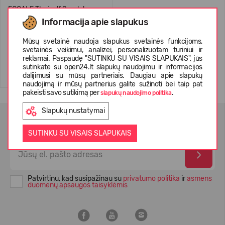
ECOALF Thaisalf Sandals
Woman's
Informacija apie slapukus
34,99 €
79.90
(-56%)
Mūsų svetainė naudoja slapukus svetainės funkcijoms,
svetainės veikimui, analizei, personalizuotam turiniui ir
reklamai. Paspaudę "SUTINKU SU VISAIS SLAPUKAIS", jūs
sutinkate su open24.lt slapukų naudojimu ir informacijos
dalijimusi su mūsų partneriais. Daugiau apie slapukų
naudojimą ir mūsų partnerius galite sužinoti bei taip pat
pakeisti savo sutikimą per
.
slapukų naudojimo politika
Slapukų nustatymai
NAUJIENLAIŠKIO PRENUMERATA
SUTINKU SU VISAIS SLAPUKAIS
Patvirtinu, kad susipažinau su
privatumo politika
ir
asmens
duomenų apsaugos taisyklėmis