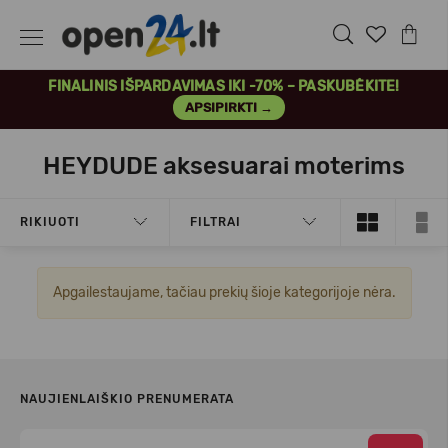
FINALINIS IŠPARDAVIMAS IKI -70% – PASKUBĖKITE!
APSIPIRKTI →
HEYDUDE aksesuarai moterims
RIKIUOTI
FILTRAI
Apgailestaujame, tačiau prekių šioje kategorijoje nėra.
NAUJIENLAIŠKIO PRENUMERATA