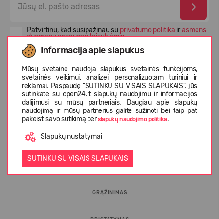
Patvirtinu, kad susipažinau su
privatumo politika
ir
asmens
duomenų apsaugos taisyklėmis
Informacija apie slapukus
Mūsų svetainė naudoja slapukus svetainės funkcijoms,
svetainės veikimui, analizei, personalizuotam turiniui ir
reklamai. Paspaudę "SUTINKU SU VISAIS SLAPUKAIS", jūs
sutinkate su open24.lt slapukų naudojimu ir informacijos
dalijimusi su mūsų partneriais. Daugiau apie slapukų
naudojimą ir mūsų partnerius galite sužinoti bei taip pat
pakeisti savo sutikimą per
.
slapukų naudojimo politika
Slapukų nustatymai
INFORMACIJA PIRKĖJUI
SUTINKU SU VISAIS SLAPUKAIS
D.U.K.
GRĄŽINIMAS