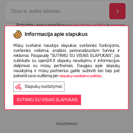
Patvirtinu, kad susipažinau su
privatumo politika
ir
asmens
duomenų apsaugos taisyklėmis
Informacija apie slapukus
Mūsų svetainė naudoja slapukus svetainės funkcijoms,
svetainės veikimui, analizei, personalizuotam turiniui ir
reklamai. Paspaudę "SUTINKU SU VISAIS SLAPUKAIS", jūs
sutinkate su open24.lt slapukų naudojimu ir informacijos
dalijimusi su mūsų partneriais. Daugiau apie slapukų
naudojimą ir mūsų partnerius galite sužinoti bei taip pat
pakeisti savo sutikimą per
.
slapukų naudojimo politika
Slapukų nustatymai
INFORMACIJA PIRKĖJUI
SUTINKU SU VISAIS SLAPUKAIS
D.U.K.
GRĄŽINIMAS