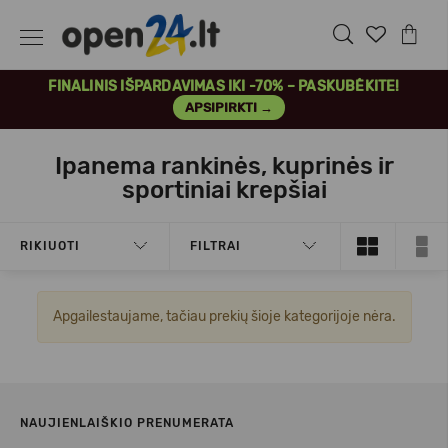
FINALINIS IŠPARDAVIMAS IKI -70% – PASKUBĖKITE!
APSIPIRKTI →
Ipanema rankinės, kuprinės ir
sportiniai krepšiai
RIKIUOTI
FILTRAI
Apgailestaujame, tačiau prekių šioje kategorijoje nėra.
NAUJIENLAIŠKIO PRENUMERATA