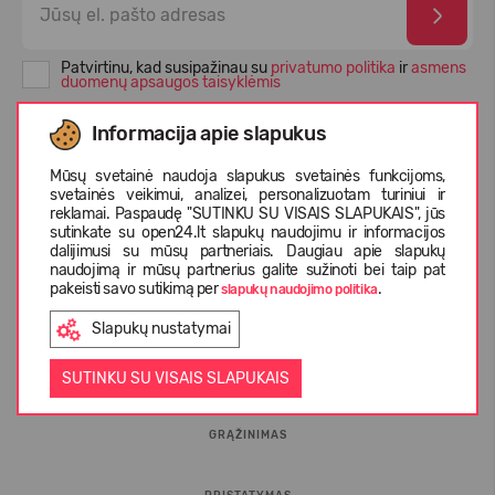
Patvirtinu, kad susipažinau su
privatumo politika
ir
asmens
duomenų apsaugos taisyklėmis
Informacija apie slapukus
Mūsų svetainė naudoja slapukus svetainės funkcijoms,
svetainės veikimui, analizei, personalizuotam turiniui ir
reklamai. Paspaudę "SUTINKU SU VISAIS SLAPUKAIS", jūs
sutinkate su open24.lt slapukų naudojimu ir informacijos
dalijimusi su mūsų partneriais. Daugiau apie slapukų
naudojimą ir mūsų partnerius galite sužinoti bei taip pat
pakeisti savo sutikimą per
.
slapukų naudojimo politika
INFORMACIJA PIRKĖJUI
Slapukų nustatymai
D.U.K.
SUTINKU SU VISAIS SLAPUKAIS
GRĄŽINIMAS