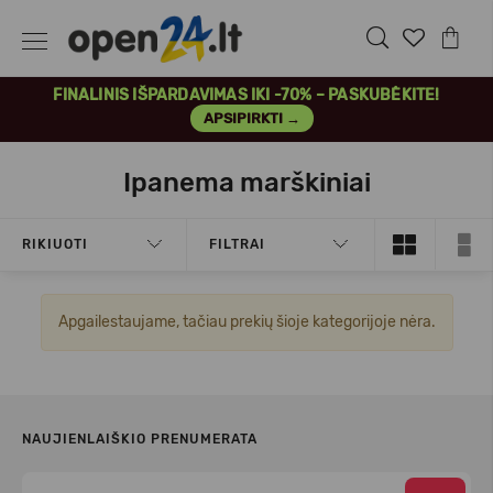
FINALINIS IŠPARDAVIMAS IKI -70% – PASKUBĖKITE!
APSIPIRKTI →
Ipanema marškiniai
RIKIUOTI
FILTRAI
Apgailestaujame, tačiau prekių šioje kategorijoje nėra.
NAUJIENLAIŠKIO PRENUMERATA