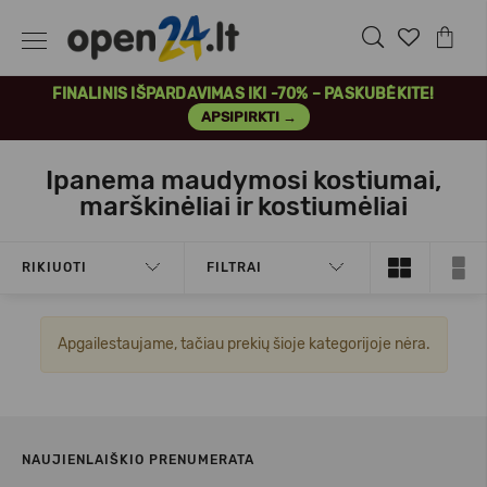
FINALINIS IŠPARDAVIMAS IKI -70% – PASKUBĖKITE!
APSIPIRKTI →
Ipanema maudymosi kostiumai,
marškinėliai ir kostiumėliai
RIKIUOTI
FILTRAI
Apgailestaujame, tačiau prekių šioje kategorijoje nėra.
NAUJIENLAIŠKIO PRENUMERATA