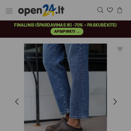
FINALINIS IŠPARDAVIMAS IKI -70% – PASKUBĖKITE!
APSIPIRKTI →
Previous
Next