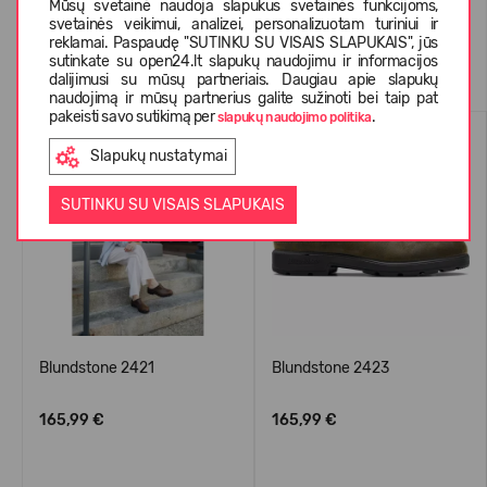
Mūsų svetainė naudoja slapukus svetainės funkcijoms,
svetainės veikimui, analizei, personalizuotam turiniui ir
reklamai. Paspaudę "SUTINKU SU VISAIS SLAPUKAIS", jūs
Panašios prekės
sutinkate su open24.lt slapukų naudojimu ir informacijos
dalijimusi su mūsų partneriais. Daugiau apie slapukų
naudojimą ir mūsų partnerius galite sužinoti bei taip pat
pakeisti savo sutikimą per
.
slapukų naudojimo politika
VASARAI
NAUJIENA
Slapukų nustatymai
SUTINKU SU VISAIS SLAPUKAIS
Blundstone 2421
Blundstone 2423
165,99 €
165,99 €