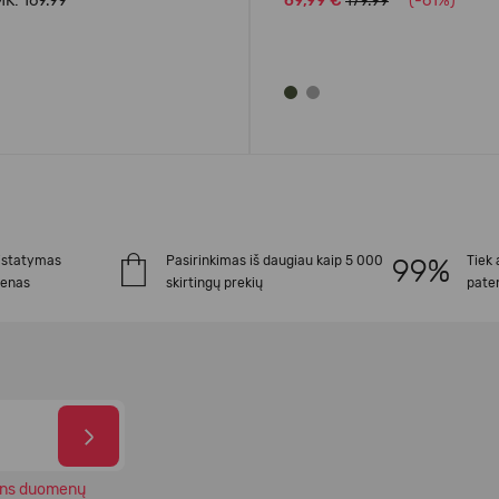
K: 169.99
69,99 €
179.99
(-61%)
istatymas
Pasirinkimas iš daugiau kaip 5 000
Tiek 
ienas
skirtingų prekių
paten
ns duomenų