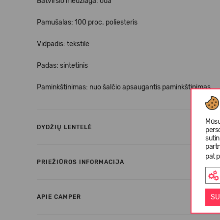
Batviršio medžiaga: oda
Pamušalas: 100 proc. poliesteris
Vidpadis: tekstilė
Padas: sintetinis
Paminkštinimas: nuo šalčio apsaugantis paminkštinimas
Mūsų
DYDŽIŲ LENTELĖ
pers
suti
partn
pat p
PRIEŽIŪROS INFORMACIJA
SU
APIE CAMPER