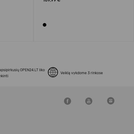
189,99 €
apsipirkusių OPEN24.LT liko
Veiklą vykdome 3 rinkose
kinti