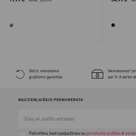
79,99 €
RMK: 159.99
84,99 €
RM
365 d. nemokamo
Nemokamas* pr
grąžinimo garantija
per 0-3 darbo d
NAUJIENLAIŠKIO PRENUMERATA
Patvirtinu, kad susipažinau su
privatumo politika
ir
asme