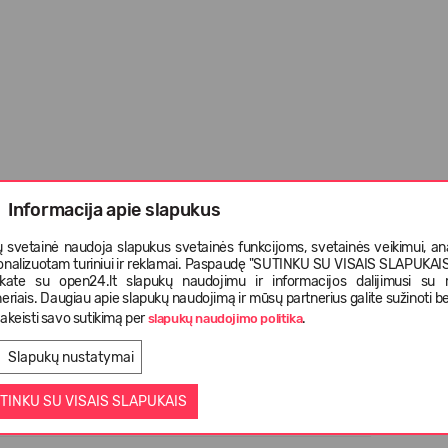
Informacija apie slapukus
 svetainė naudoja slapukus svetainės funkcijoms, svetainės veikimui, anal
onalizuotam turiniui ir reklamai. Paspaudę "SUTINKU SU VISAIS SLAPUKAIS"
nkate su open24.lt slapukų naudojimu ir informacijos dalijimusi su
eriais. Daugiau apie slapukų naudojimą ir mūsų partnerius galite sužinoti be
akeisti savo sutikimą per
.
slapukų naudojimo politika
Slapukų nustatymai
TINKU SU VISAIS SLAPUKAIS