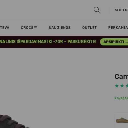
SEKTI 
TEVA
CROCS™
NAUJIENOS
OUTLET
PERKAMIA
INALINIS IŠPARDAVIMAS IKI -70% – PASKUBĖKITE!
APSIPIRKTI 
Cam
PAVASAR