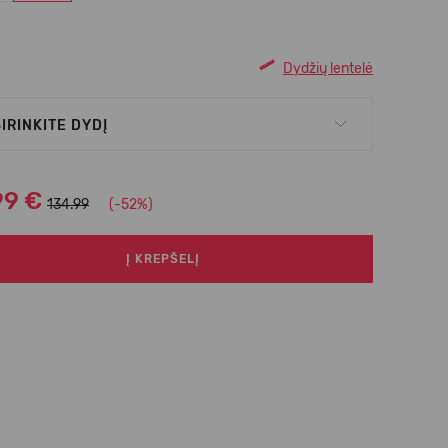
Dydžių lentelė
IRINKITE DYDĮ
99 €
134.99
(-52%)
Į KREPŠELĮ