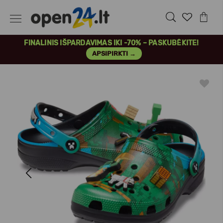
FINALINIS IŠPARDAVIMAS IKI -70% – PASKUBĖKITE!
APSIPIRKTI →
Previous
Next