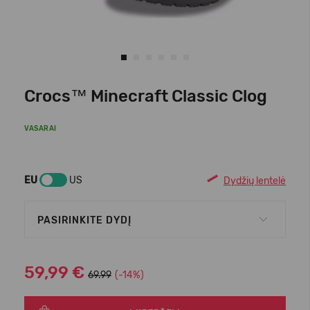
Crocs™ Minecraft Classic Clog
VASARAI
EU
US
Dydžių lentelė
PASIRINKITE DYDĮ
59,99 €
69.99
(-14%)