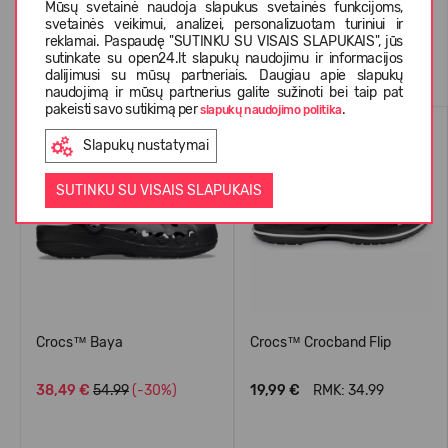
Mūsų svetainė naudoja slapukus svetainės funkcijoms,
svetainės veikimui, analizei, personalizuotam turiniui ir
reklamai. Paspaudę "SUTINKU SU VISAIS SLAPUKAIS", jūs
Panašios prekės
sutinkate su open24.lt slapukų naudojimu ir informacijos
dalijimusi su mūsų partneriais. Daugiau apie slapukų
naudojimą ir mūsų partnerius galite sužinoti bei taip pat
pakeisti savo sutikimą per
.
slapukų naudojimo politika
PERKAMIAUSIAS
PERKAMIAUSIAS
Slapukų nustatymai
-30%
SUTINKU SU VISAIS SLAPUKAIS
Crocs™ Baya
Crocs™ Crocband Flip
38,49 €
54.99
(-30%)
19,99 €
RMK: 34.99