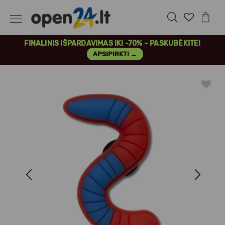
FINALINIS IŠPARDAVIMAS IKI -70% – PASKUBĖKITE!
APSIPIRKTI →
Previous
Next