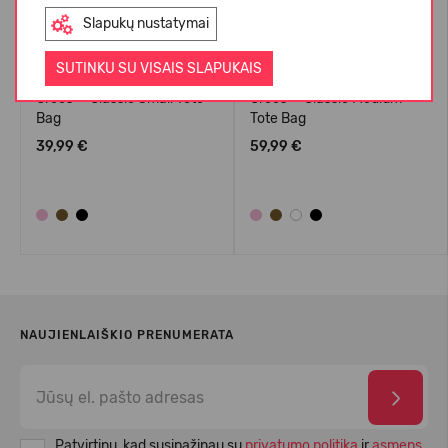
Slapukų nustatymai
SUTINKU SU VISAIS SLAPUKAIS
Crocs™ Classic Small Tote
Crocs™ Classic Medium
Bag
Tote Bag
39,99 €
59,99 €
NAUJIENLAIŠKIO PRENUMERATA
Patvirtinu, kad susipažinau su
privatumo politika
ir
asmens