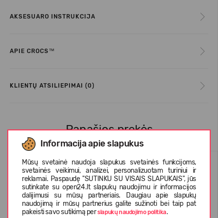
AKSESUARO INSTRUKCIJA
APIE CROCS™
KLIENTŲ ATSILIEPIMAI (0)
Panašios prekės
Informacija apie slapukus
Mūsų svetainė naudoja slapukus svetainės funkcijoms,
svetainės veikimui, analizei, personalizuotam turiniui ir
reklamai. Paspaudę "SUTINKU SU VISAIS SLAPUKAIS", jūs
sutinkate su open24.lt slapukų naudojimu ir informacijos
dalijimusi su mūsų partneriais. Daugiau apie slapukų
naudojimą ir mūsų partnerius galite sužinoti bei taip pat
pakeisti savo sutikimą per
.
slapukų naudojimo politika