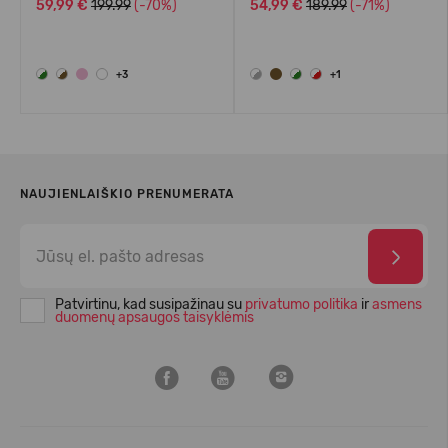
59,99 €
199.99
(-70%)
54,99 €
189.99
(-71%)
+3
+1
NAUJIENLAIŠKIO PRENUMERATA
Patvirtinu, kad susipažinau su
privatumo politika
ir
asmens
duomenų apsaugos taisyklėmis