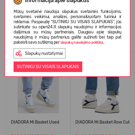
Informacija apie slapukus
KLIENTŲ ATSILIEPIMAI (0)
Mūsų svetainė naudoja slapukus svetainės funkcijoms,
svetainės veikimui, analizei, personalizuotam turiniui ir
reklamai. Paspaudę "SUTINKU SU VISAIS SLAPUKAIS", jūs
sutinkate su open24.lt slapukų naudojimu ir informacijos
dalijimusi su mūsų partneriais. Daugiau apie slapukų
Panašios prekės
naudojimą ir mūsų partnerius galite sužinoti bei taip pat
pakeisti savo sutikimą per
.
slapukų naudojimo politika
Slapukų nustatymai
-70%
-71%
SUTINKU SU VISAIS SLAPUKAIS
DIADORA Mi Basket Used
DIADORA Mi Basket Row Cut