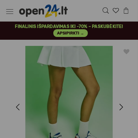
FINALINIS IŠPARDAVIMAS IKI -70% – PASKUBĖKITE!
APSIPIRKTI →
Previous
Next