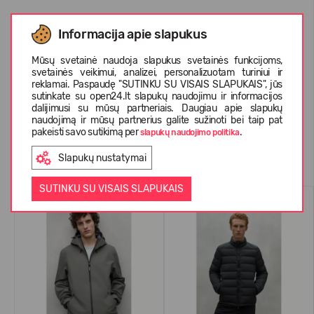
Informacija apie slapukus
APIE ECOALF
Mūsų svetainė naudoja slapukus svetainės funkcijoms,
svetainės veikimui, analizei, personalizuotam turiniui ir
reklamai. Paspaudę "SUTINKU SU VISAIS SLAPUKAIS", jūs
KLIENTŲ ATSILIEPIMAI (0)
sutinkate su open24.lt slapukų naudojimu ir informacijos
dalijimusi su mūsų partneriais. Daugiau apie slapukų
naudojimą ir mūsų partnerius galite sužinoti bei taip pat
pakeisti savo sutikimą per
.
slapukų naudojimo politika
Panašios prekės
Slapukų nustatymai
SUTINKU SU VISAIS SLAPUKAIS
-55%
-56%