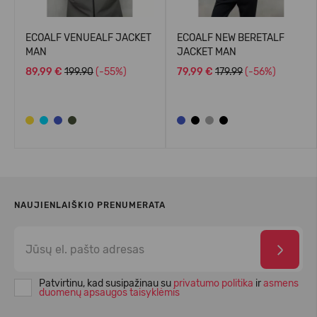
ECOALF VENUEALF JACKET
ECOALF NEW BERETALF
MAN
JACKET MAN
89,99 €
199.90
(-55%)
79,99 €
179.99
(-56%)
NAUJIENLAIŠKIO PRENUMERATA
Patvirtinu, kad susipažinau su
privatumo politika
ir
asmens
duomenų apsaugos taisyklėmis