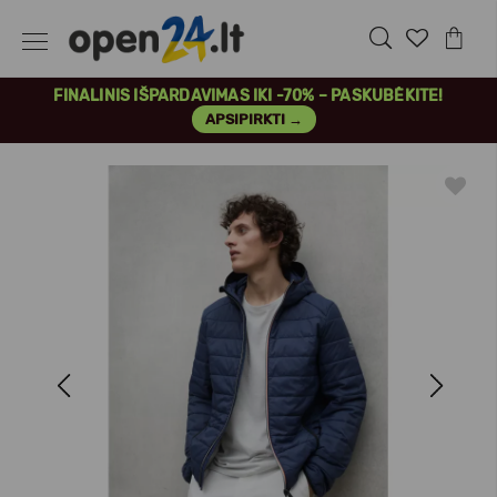
FINALINIS IŠPARDAVIMAS IKI -70% – PASKUBĖKITE!
APSIPIRKTI →
Previous
Next