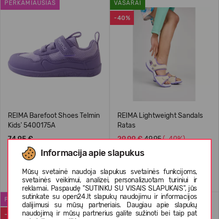
PERKAMIAUSIAS
VASARAI
-40%
REIMA Barefoot Shoes Telmin
REIMA Lightweight Sandals
Kids' 5400175A
Ratas
74,95 €
29,99 €
49.95
(-40%)
Informacija apie slapukus
Mūsų svetainė naudoja slapukus svetainės funkcijoms,
+1
svetainės veikimui, analizei, personalizuotam turiniui ir
reklamai. Paspaudę "SUTINKU SU VISAIS SLAPUKAIS", jūs
sutinkate su open24.lt slapukų naudojimu ir informacijos
PERKAMIAUSIAS
REIMATEC MEDŽIAGA
dalijimusi su mūsų partneriais. Daugiau apie slapukų
naudojimą ir mūsų partnerius galite sužinoti bei taip pat
-50%