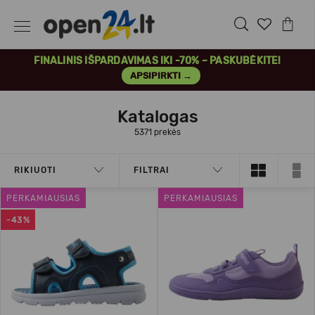
FINALINIS IŠPARDAVIMAS IKI -70% – PASKUBĖKITE!
APSIPIRKTI →
Katalogas
5371 prekės
RIKIUOTI
FILTRAI
PERKAMIAUSIAS
PERKAMIAUSIAS
-43%