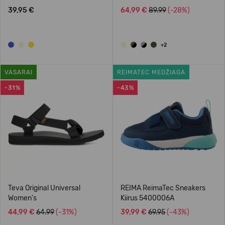
39,95 €
64,99 €
89.99
(-28%)
+2
VASARAI
REIMATEC MEDŽIAGA
-31%
-43%
Teva Original Universal
REIMA ReimaTec Sneakers
Women's
Kiirus 5400006A
44,99 €
64.99
(-31%)
39,99 €
69.95
(-43%)