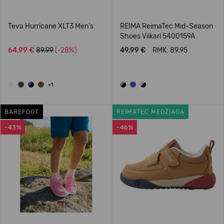
Teva Hurricane XLT3 Men's
REIMA ReimaTec Mid-Season
Shoes Viikari 5400159A
64,99 €
89.99
(-28%)
49,99 €
RMK: 89.95
+1
BAREFOOT
REIMATEC MEDŽIAGA
-43%
-46%