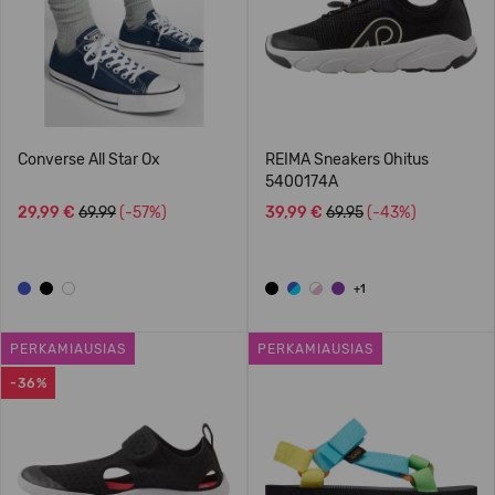
Converse All Star Ox
REIMA Sneakers Ohitus
5400174A
29,99 €
69.99
(-57%)
39,99 €
69.95
(-43%)
+1
PERKAMIAUSIAS
PERKAMIAUSIAS
-36%