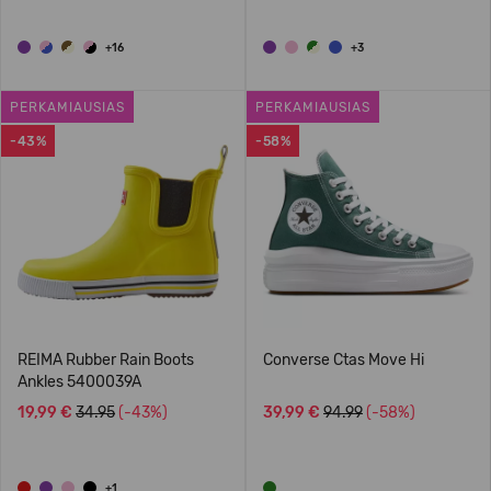
+16
+3
PERKAMIAUSIAS
PERKAMIAUSIAS
-43%
-58%
REIMA Rubber Rain Boots
Converse Ctas Move Hi
Ankles 5400039A
19,99 €
34.95
(-43%)
39,99 €
94.99
(-58%)
+1