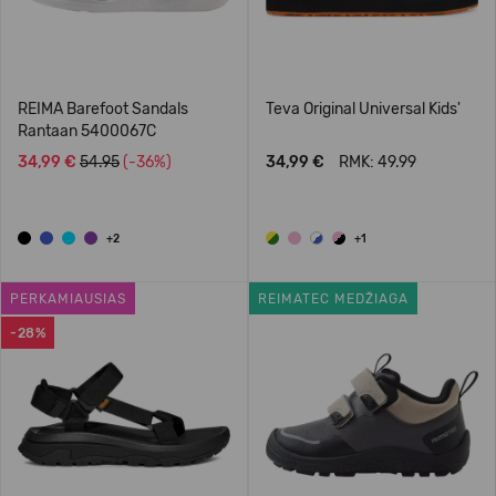
REIMA Barefoot Sandals
Teva Original Universal Kids'
Rantaan 5400067C
34,99 €
54.95
(-36%)
34,99 €
RMK: 49.99
+2
+1
PERKAMIAUSIAS
REIMATEC MEDŽIAGA
-28%