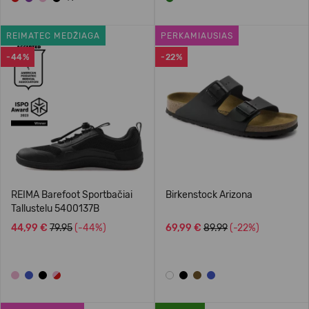
REIMATEC MEDŽIAGA
PERKAMIAUSIAS
-44%
-22%
REIMA Barefoot Sportbačiai
Birkenstock Arizona
Tallustelu 5400137B
44,99 €
79.95
(-44%)
69,99 €
89.99
(-22%)