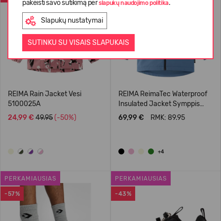
pakeisti savo sutikimą per
.
slapukų naudojimo politika
Slapukų nustatymai
SUTINKU SU VISAIS SLAPUKAIS
REIMA Rain Jacket Vesi
REIMA ReimaTec Waterproof
5100025A
Insulated Jacket Symppis
5100045B
24,99 €
49.95
(-50%)
69,99 €
RMK: 89.95
+4
PERKAMIAUSIAS
PERKAMIAUSIAS
-57%
-43%