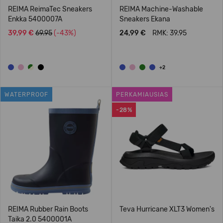
REIMA ReimaTec Sneakers
REIMA Machine-Washable
Enkka 5400007A
Sneakers Ekana
39,99 €
69.95
(-43%)
24,99 €
RMK: 39.95
+2
WATERPROOF
PERKAMIAUSIAS
-28%
REIMA Rubber Rain Boots
Teva Hurricane XLT3 Women's
Taika 2.0 5400001A