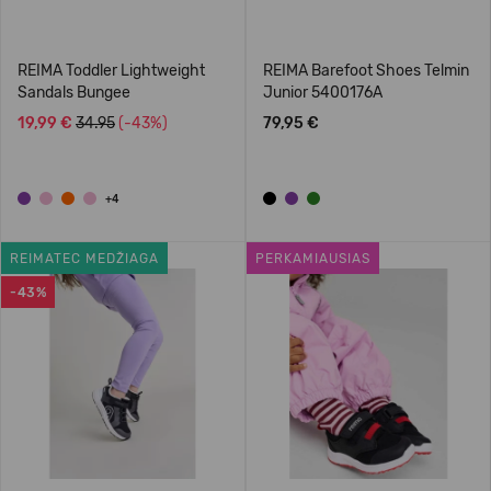
REIMA Toddler Lightweight
REIMA Barefoot Shoes Telmin
Sandals Bungee
Junior 5400176A
19,99 €
34.95
(-43%)
79,95 €
+4
REIMATEC MEDŽIAGA
PERKAMIAUSIAS
-43%