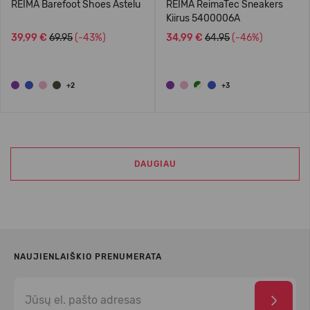
REIMA Barefoot Shoes Astelu
REIMA ReimaTec Sneakers
Kiirus 5400006A
39,99 €
69.95
(-43%)
34,99 €
64.95
(-46%)
+2
+3
DAUGIAU
NAUJIENLAIŠKIO PRENUMERATA