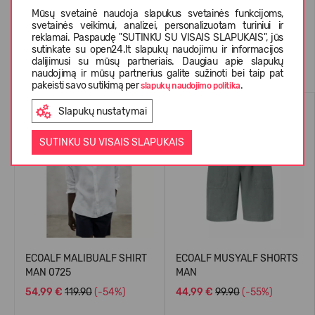
Mūsų svetainė naudoja slapukus svetainės funkcijoms,
svetainės veikimui, analizei, personalizuotam turiniui ir
reklamai. Paspaudę "SUTINKU SU VISAIS SLAPUKAIS", jūs
sutinkate su open24.lt slapukų naudojimu ir informacijos
Panašios prekės
dalijimusi su mūsų partneriais. Daugiau apie slapukų
naudojimą ir mūsų partnerius galite sužinoti bei taip pat
pakeisti savo sutikimą per
.
slapukų naudojimo politika
VASARAI
VASARAI
Slapukų nustatymai
-54%
-55%
SUTINKU SU VISAIS SLAPUKAIS
ECOALF MALIBUALF SHIRT
ECOALF MUSYALF SHORTS
MAN 0725
MAN
54,99 €
119.90
(-54%)
44,99 €
99.90
(-55%)