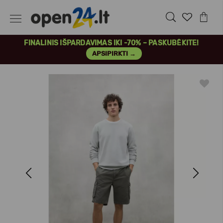
FINALINIS IŠPARDAVIMAS IKI -70% – PASKUBĖKITE!
APSIPIRKTI →
Previous
Next