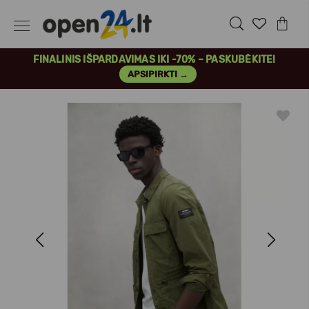
FINALINIS IŠPARDAVIMAS IKI -70% – PASKUBĖKITE!
APSIPIRKTI →
Previous
Next