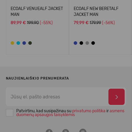
ECOALF VENUEALF JACKET
ECOALF NEW BERETALF
MAN
JACKET MAN
89,99 €
199.90
(-55%)
79,99 €
179.99
(-56%)
NAUJIENLAIŠKIO PRENUMERATA
Patvirtinu, kad susipažinau su
privatumo politika
ir
asmens
duomenų apsaugos taisyklėmis