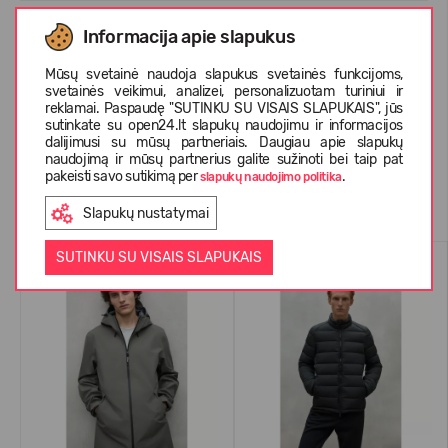
Informacija apie slapukus
APIE ECOALF
Mūsų svetainė naudoja slapukus svetainės funkcijoms,
svetainės veikimui, analizei, personalizuotam turiniui ir
reklamai. Paspaudę "SUTINKU SU VISAIS SLAPUKAIS", jūs
KLIENTŲ ATSILIEPIMAI (0)
sutinkate su open24.lt slapukų naudojimu ir informacijos
dalijimusi su mūsų partneriais. Daugiau apie slapukų
naudojimą ir mūsų partnerius galite sužinoti bei taip pat
pakeisti savo sutikimą per
.
slapukų naudojimo politika
Panašios prekės
Slapukų nustatymai
SUTINKU SU VISAIS SLAPUKAIS
-55%
-56%