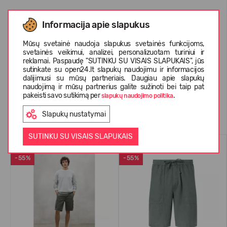
Informacija apie slapukus
APIE ECOALF
Mūsų svetainė naudoja slapukus svetainės funkcijoms,
svetainės veikimui, analizei, personalizuotam turiniui ir
reklamai. Paspaudę "SUTINKU SU VISAIS SLAPUKAIS", jūs
KLIENTŲ ATSILIEPIMAI (0)
sutinkate su open24.lt slapukų naudojimu ir informacijos
dalijimusi su mūsų partneriais. Daugiau apie slapukų
naudojimą ir mūsų partnerius galite sužinoti bei taip pat
pakeisti savo sutikimą per
.
slapukų naudojimo politika
Panašios prekės
Slapukų nustatymai
SUTINKU SU VISAIS SLAPUKAIS
VASARAI
VASARAI
-55%
-55%