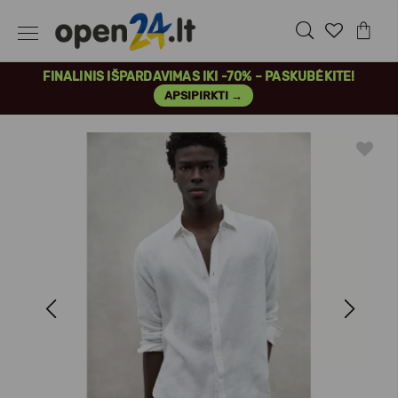
FINALINIS IŠPARDAVIMAS IKI -70% – PASKUBĖKITE!
APSIPIRKTI →
Previous
Next