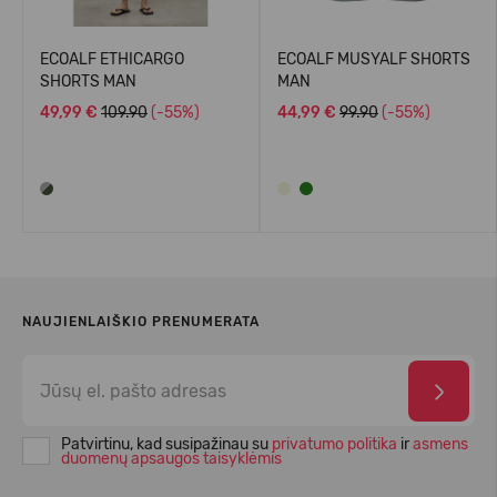
ECOALF ETHICARGO
ECOALF MUSYALF SHORTS
SHORTS MAN
MAN
49,99 €
109.90
(-55%)
44,99 €
99.90
(-55%)
NAUJIENLAIŠKIO PRENUMERATA
Patvirtinu, kad susipažinau su
privatumo politika
ir
asmens
duomenų apsaugos taisyklėmis