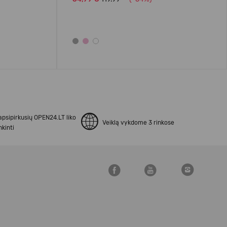
apsipirkusių OPEN24.LT liko
Veiklą vykdome 3 rinkose
kinti