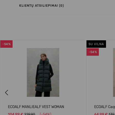
KLIENTŲ ATSILIEPIMAI (0)
-54%
SU VILNA
-54%
Previous
ECOALF MANLIEALF VEST WOMAN
ECOALF Caqu
104,99 €
229.90
(-54%)
64,99 €
139