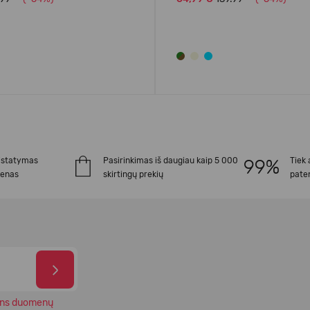
istatymas
Pasirinkimas iš daugiau kaip 5 000
Tiek 
ienas
skirtingų prekių
paten
ns duomenų