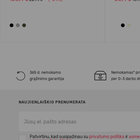
365 d. nemokamo
Nemokamas* pr
grąžinimo garantija
per 0-3 darbo d
NAUJIENLAIŠKIO PRENUMERATA
Patvirtinu, kad susipažinau su
privatumo politika
ir
asme