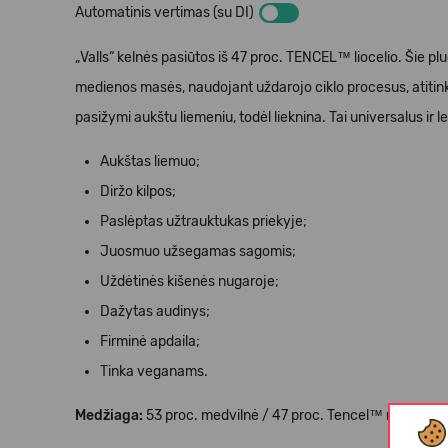
Automatinis vertimas (su DI)
„Valls“ kelnės pasiūtos iš 47 proc. TENCEL™ liocelio. Šie p
medienos masės, naudojant uždarojo ciklo procesus, atitin
pasižymi aukštu liemeniu, todėl lieknina. Tai universalus ir l
Aukštas liemuo;
Diržo kilpos;
Paslėptas užtrauktukas priekyje;
Juosmuo užsegamas sagomis;
Uždėtinės kišenės nugaroje;
Dažytas audinys;
Firminė apdaila;
Tinka veganams.
Medžiaga:
53 proc. medvilnė / 47 proc. Tencel™ modalas.