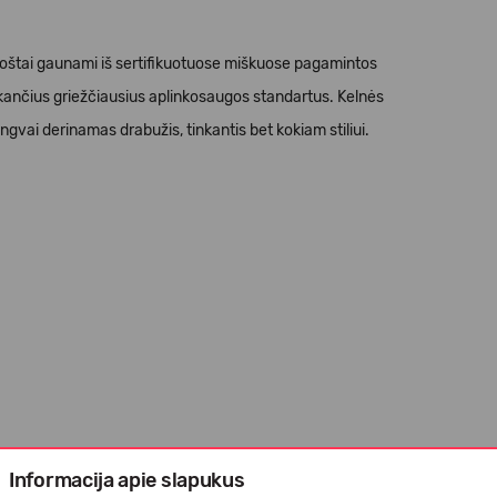
luoštai gaunami iš sertifikuotuose miškuose pagamintos
kančius griežčiausius aplinkosaugos standartus. Kelnės
engvai derinamas drabužis, tinkantis bet kokiam stiliui.
Informacija apie slapukus