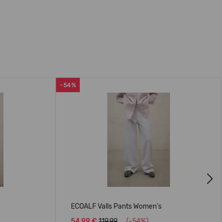
-54%
Next
ECOALF Valls Pants Women's
54,99 €
119.99
(-54%)