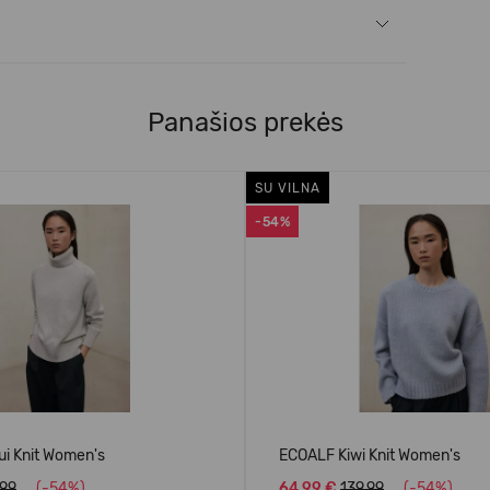
Panašios prekės
SU VILNA
-54%
i Knit Women's
ECOALF Kiwi Knit Women's
.99
(-54%)
64,99 €
139.99
(-54%)