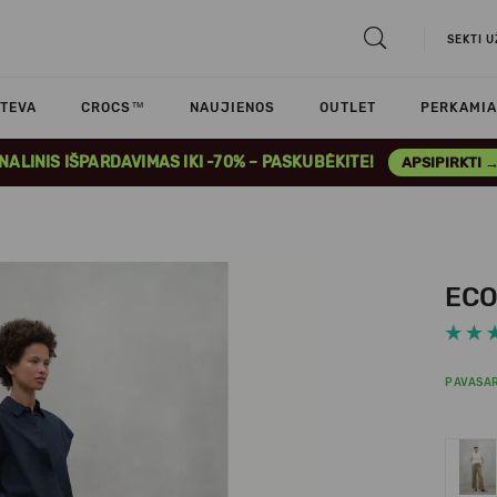
SEKTI 
TEVA
CROCS™
NAUJIENOS
OUTLET
PERKAMIA
INALINIS IŠPARDAVIMAS IKI -70% – PASKUBĖKITE!
APSIPIRKTI 
ECO
PAVASAR