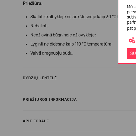
Priežiūra:
Mūsų
pers
Skalbti skalbyklėje ne aukštesnėje kaip 30 °C tempera
suti
partn
Nebalinti;
pat p
Nedžiovinti būgninėje džiovyklėje;
Lyginti ne didesne kaip 110 °C temperatūra;
Valyti drėgnuoju būdu.
SU
DYDŽIŲ LENTELĖ
PRIEŽIŪROS INFORMACIJA
APIE ECOALF