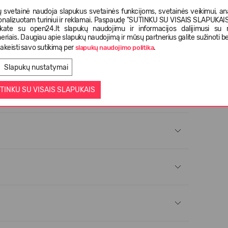
 svetainė naudoja slapukus svetainės funkcijoms, svetainės veikimui, anal
onalizuotam turiniui ir reklamai. Paspaudę "SUTINKU SU VISAIS SLAPUKAIS"
tūroje naudojant tausojančią programą;
nkate su open24.lt slapukų naudojimu ir informacijos dalijimusi su
eriais. Daugiau apie slapukų naudojimą ir mūsų partnerius galite sužinoti be
akeisti savo sutikimą per
.
slapukų naudojimo politika
Slapukų nustatymai
TINKU SU VISAIS SLAPUKAIS