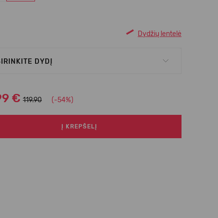
Dydžių lentelė
IRINKITE DYDĮ
99 €
119.90
(-54%)
Į KREPŠELĮ