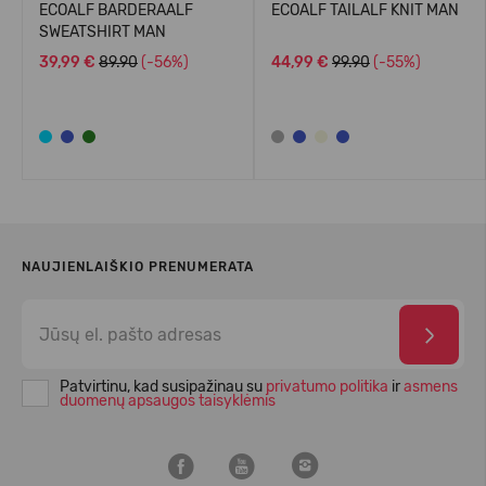
ECOALF BARDERAALF
ECOALF TAILALF KNIT MAN
SWEATSHIRT MAN
39,99 €
89.90
(-56%)
44,99 €
99.90
(-55%)
NAUJIENLAIŠKIO PRENUMERATA
Patvirtinu, kad susipažinau su
privatumo politika
ir
asmens
duomenų apsaugos taisyklėmis