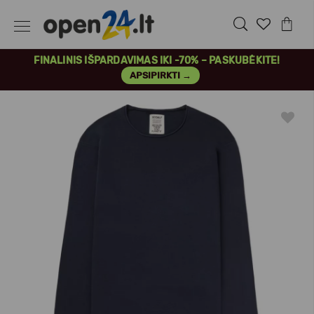
FINALINIS IŠPARDAVIMAS IKI -70% – PASKUBĖKITE!
APSIPIRKTI →