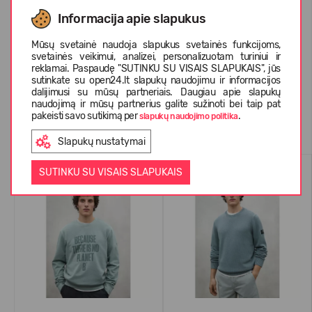
APIE ECOALF
Informacija apie slapukus
Mūsų svetainė naudoja slapukus svetainės funkcijoms,
svetainės veikimui, analizei, personalizuotam turiniui ir
KLIENTŲ ATSILIEPIMAI (0)
reklamai. Paspaudę "SUTINKU SU VISAIS SLAPUKAIS", jūs
sutinkate su open24.lt slapukų naudojimu ir informacijos
dalijimusi su mūsų partneriais. Daugiau apie slapukų
naudojimą ir mūsų partnerius galite sužinoti bei taip pat
pakeisti savo sutikimą per
.
slapukų naudojimo politika
Panašios prekės
Slapukų nustatymai
-56%
-55%
SUTINKU SU VISAIS SLAPUKAIS