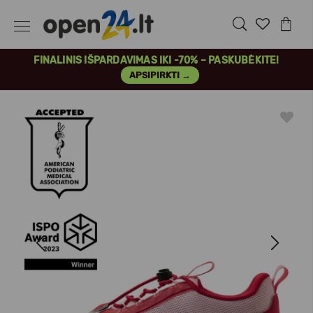
FINALINIS IŠPARDAVIMAS IKI -70% – PASKUBĖKITE!
APSIPIRKTI →
Previous
Next