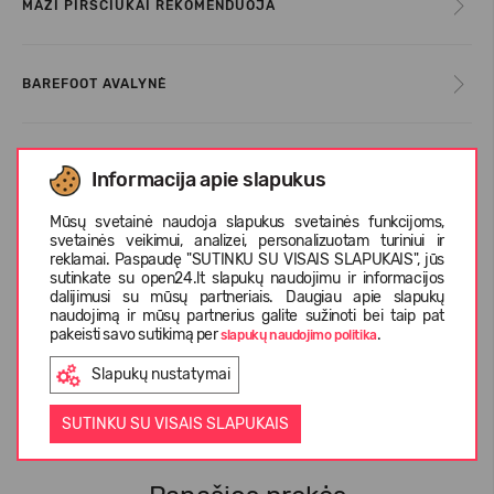
MAŽI PIRŠČIUKAI REKOMENDUOJA
BAREFOOT AVALYNĖ
DYDŽIŲ LENTELĖ
Informacija apie slapukus
Mūsų svetainė naudoja slapukus svetainės funkcijoms,
svetainės veikimui, analizei, personalizuotam turiniui ir
PRIEŽIŪROS INFORMACIJA
reklamai. Paspaudę "SUTINKU SU VISAIS SLAPUKAIS", jūs
sutinkate su open24.lt slapukų naudojimu ir informacijos
dalijimusi su mūsų partneriais. Daugiau apie slapukų
naudojimą ir mūsų partnerius galite sužinoti bei taip pat
APIE REIMA
pakeisti savo sutikimą per
.
slapukų naudojimo politika
Slapukų nustatymai
KLIENTŲ ATSILIEPIMAI (1)
SUTINKU SU VISAIS SLAPUKAIS