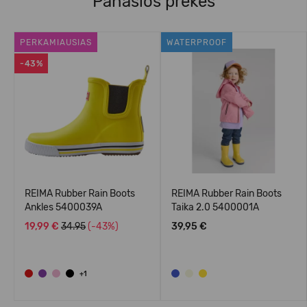
Panašios prekės
PERKAMIAUSIAS
WATERPROOF
-43%
REIMA Rubber Rain Boots
REIMA Rubber Rain Boots
Ankles 5400039A
Taika 2.0 5400001A
19,99 €
34.95
(-43%)
39,95 €
+1