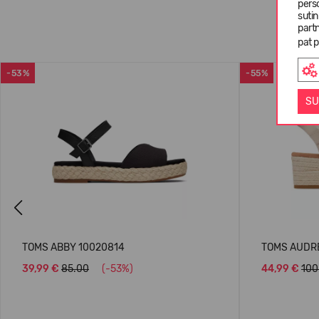
pers
suti
partn
pat p
-53%
-55%
SU
Previous
TOMS ABBY 10020814
TOMS AUDRE
39,99 €
85.00
(-53%)
44,99 €
100