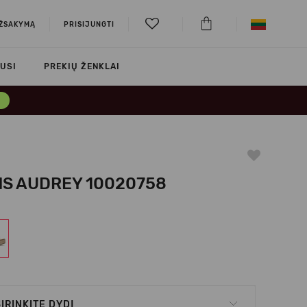
UŽSAKYMĄ
PRISIJUNGTI
USI
PREKIŲ ŽENKLAI
→
S AUDREY 10020758
IRINKITE DYDĮ