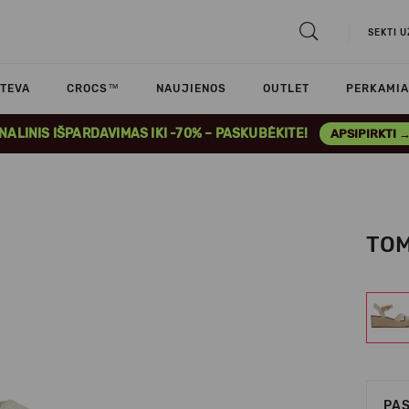
SEKTI 
TEVA
CROCS™
NAUJIENOS
OUTLET
PERKAMIA
INALINIS IŠPARDAVIMAS IKI -70% – PASKUBĖKITE!
APSIPIRKTI 
TOM
PAS