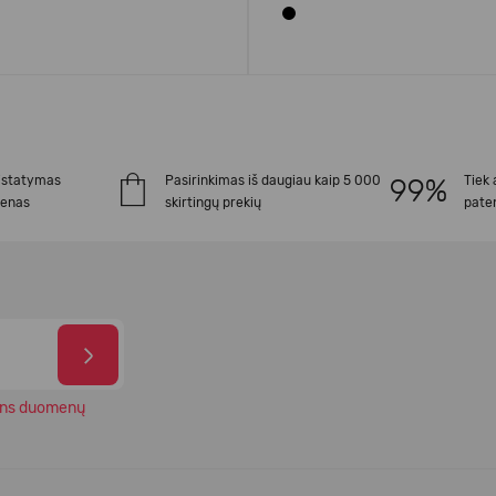
istatymas
Pasirinkimas iš daugiau kaip 5 000
Tiek 
ienas
skirtingų prekių
paten
ns duomenų