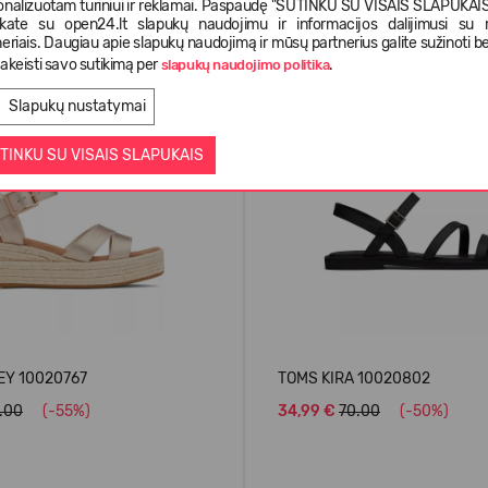
onalizuotam turiniui ir reklamai. Paspaudę "SUTINKU SU VISAIS SLAPUKAIS"
nkate su open24.lt slapukų naudojimu ir informacijos dalijimusi su
Panašios prekės
eriais. Daugiau apie slapukų naudojimą ir mūsų partnerius galite sužinoti be
akeisti savo sutikimą per
.
slapukų naudojimo politika
Slapukų nustatymai
-50%
TINKU SU VISAIS SLAPUKAIS
Y 10020767
TOMS KIRA 10020802
.00
(-55%)
34,99 €
70.00
(-50%)