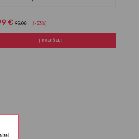
99 €
95.00
(-53%)
Į KREPŠELĮ
izei,