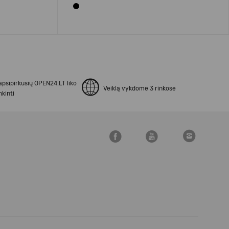
apsipirkusių OPEN24.LT liko
Veiklą vykdome 3 rinkose
kinti