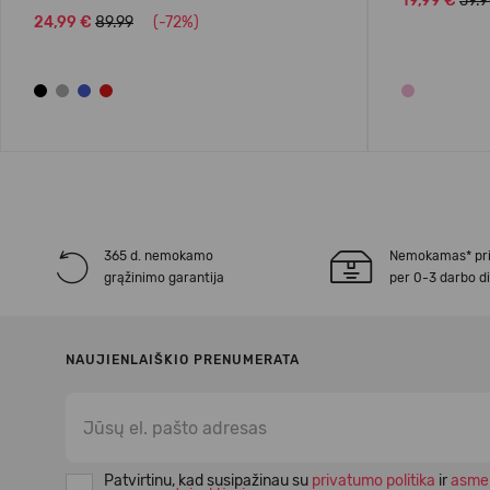
19,99 €
59.9
24,99 €
89.99
(-72%)
365 d. nemokamo
Nemokamas* pr
grąžinimo garantija
per 0-3 darbo d
NAUJIENLAIŠKIO PRENUMERATA
Patvirtinu, kad susipažinau su
privatumo politika
ir
asme