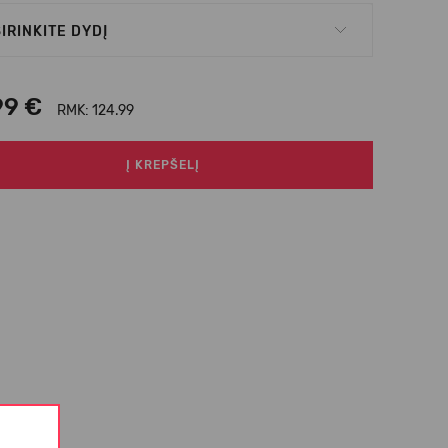
IRINKITE DYDĮ
99 €
RMK: 124.99
Į KREPŠELĮ