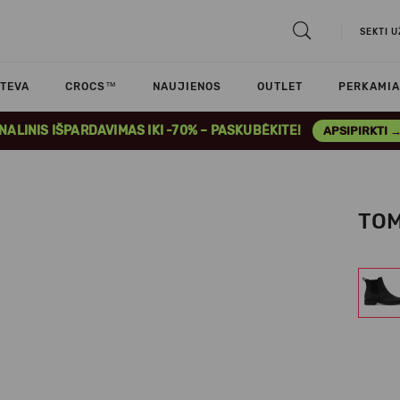
SEKTI 
TEVA
CROCS™
NAUJIENOS
OUTLET
PERKAMIA
INALINIS IŠPARDAVIMAS IKI -70% – PASKUBĖKITE!
APSIPIRKTI 
TOM