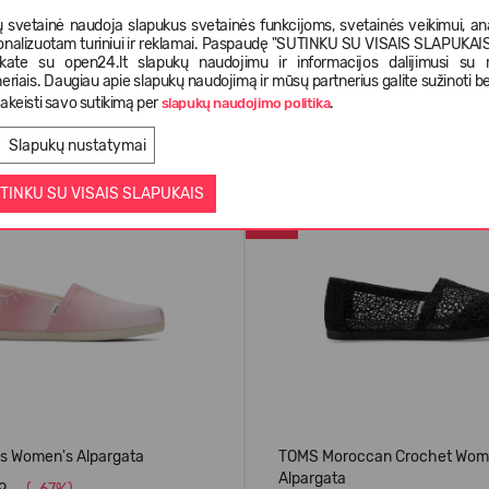
 svetainė naudoja slapukus svetainės funkcijoms, svetainės veikimui, anal
onalizuotam turiniui ir reklamai. Paspaudę "SUTINKU SU VISAIS SLAPUKAIS"
nkate su open24.lt slapukų naudojimu ir informacijos dalijimusi su
eriais. Daugiau apie slapukų naudojimą ir mūsų partnerius galite sužinoti be
akeisti savo sutikimą per
.
slapukų naudojimo politika
Panašios prekės
Slapukų nustatymai
VASARAI
TINKU SU VISAIS SLAPUKAIS
-67%
 Women's Alpargata
TOMS Moroccan Crochet Wome
Alpargata