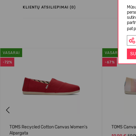
Mūsų
KLIENTŲ ATSILIEPIMAI (0)
pers
suti
partn
pat p
VASARAI
VASARAI
SU
-72%
-67%
Previous
TOMS Recycled Cotton Canvas Women's
TOMS Canvas
Alpargata