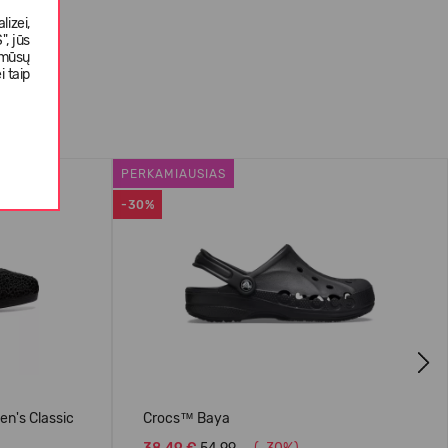
izei,
, jūs
 mūsų
i taip
PERKAMIAUSIAS
-30%
Next
n's Classic
Crocs™ Baya