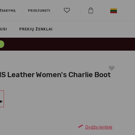
UŽSAKYMĄ
PRISIJUNGTI
USI
PREKIŲ ŽENKLAI
→
S Leather Women's Charlie Boot
Dydžių lentelė