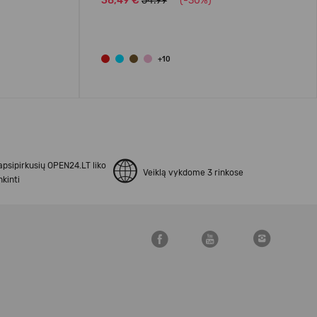
38,49 €
54.99
(-30%)
+10
apsipirkusių OPEN24.LT liko
Veiklą vykdome 3 rinkose
kinti