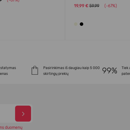
9
(-67%)
19,99 €
59.99
(-67%)
istatymas
Pasirinkimas iš daugiau kaip 5 000
Tiek 
ienas
skirtingų prekių
paten
ns duomenų