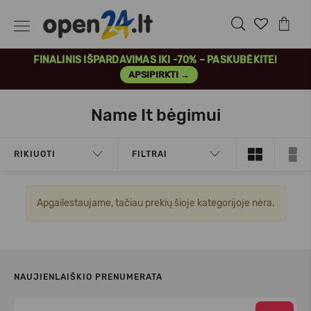
FINALINIS IŠPARDAVIMAS IKI -70% – PASKUBĖKITE!
APSIPIRKTI →
Name It bėgimui
RIKIUOTI
FILTRAI
Apgailestaujame, tačiau prekių šioje kategorijoje nėra.
NAUJIENLAIŠKIO PRENUMERATA