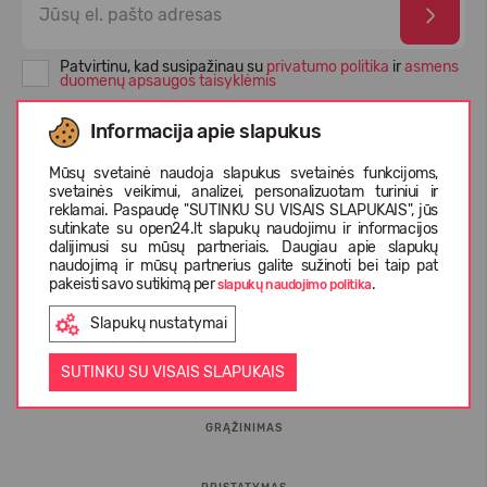
Patvirtinu, kad susipažinau su
privatumo politika
ir
asmens
duomenų apsaugos taisyklėmis
Informacija apie slapukus
Mūsų svetainė naudoja slapukus svetainės funkcijoms,
svetainės veikimui, analizei, personalizuotam turiniui ir
reklamai. Paspaudę "SUTINKU SU VISAIS SLAPUKAIS", jūs
sutinkate su open24.lt slapukų naudojimu ir informacijos
dalijimusi su mūsų partneriais. Daugiau apie slapukų
naudojimą ir mūsų partnerius galite sužinoti bei taip pat
pakeisti savo sutikimą per
.
slapukų naudojimo politika
INFORMACIJA PIRKĖJUI
Slapukų nustatymai
D.U.K.
SUTINKU SU VISAIS SLAPUKAIS
GRĄŽINIMAS