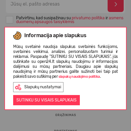
Patvirtinu, kad susipažinau su
privatumo politika
ir
asmens
duomenų apsaugos taisyklėmis
Informacija apie slapukus
Mūsų svetainė naudoja slapukus svetainės funkcijoms,
svetainės veikimui, analizei, personalizuotam turiniui ir
reklamai. Paspaudę "SUTINKU SU VISAIS SLAPUKAIS", jūs
sutinkate su open24.lt slapukų naudojimu ir informacijos
dalijimusi su mūsų partneriais. Daugiau apie slapukų
naudojimą ir mūsų partnerius galite sužinoti bei taip pat
pakeisti savo sutikimą per
.
slapukų naudojimo politika
INFORMACIJA PIRKĖJUI
Slapukų nustatymai
D.U.K.
SUTINKU SU VISAIS SLAPUKAIS
GRĄŽINIMAS