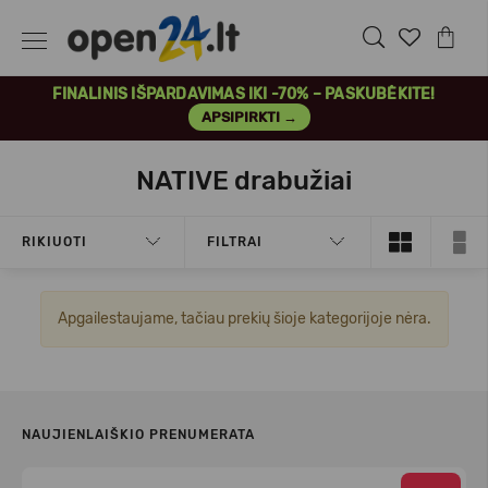
FINALINIS IŠPARDAVIMAS IKI -70% – PASKUBĖKITE!
APSIPIRKTI →
NATIVE drabužiai
RIKIUOTI
FILTRAI
Apgailestaujame, tačiau prekių šioje kategorijoje nėra.
NAUJIENLAIŠKIO PRENUMERATA