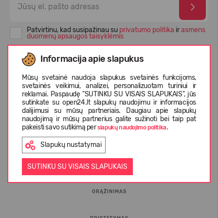
Patvirtinu, kad susipažinau su
privatumo politika
ir
asmens
duomenų apsaugos taisyklėmis
Informacija apie slapukus
Mūsų svetainė naudoja slapukus svetainės funkcijoms,
svetainės veikimui, analizei, personalizuotam turiniui ir
reklamai. Paspaudę "SUTINKU SU VISAIS SLAPUKAIS", jūs
sutinkate su open24.lt slapukų naudojimu ir informacijos
dalijimusi su mūsų partneriais. Daugiau apie slapukų
naudojimą ir mūsų partnerius galite sužinoti bei taip pat
pakeisti savo sutikimą per
.
slapukų naudojimo politika
INFORMACIJA PIRKĖJUI
Slapukų nustatymai
D.U.K.
SUTINKU SU VISAIS SLAPUKAIS
GRĄŽINIMAS