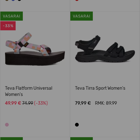
VASARAI
VASARAI
-33%
Teva Flatform Universal
Teva Tirra Sport Women's
Women's
49,99 €
74.99
(-33%)
79,99 €
RMK: 89.99