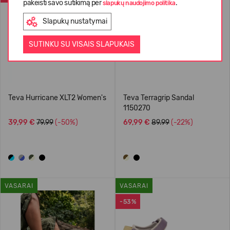
pakeisti savo sutikimą per
.
slapukų naudojimo politika
Slapukų nustatymai
SUTINKU SU VISAIS SLAPUKAIS
Teva Hurricane XLT2 Women's
Teva Terragrip Sandal
1150270
39,99 €
79.99
(-50%)
69,99 €
89.99
(-22%)
VASARAI
VASARAI
-53%