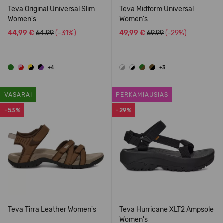
Teva Original Universal Slim
Teva Midform Universal
Women's
Women's
44,99 €
64.99
(-31%)
49,99 €
69.99
(-29%)
+4
+3
VASARAI
PERKAMIAUSIAS
-53%
-29%
Teva Tirra Leather Women's
Teva Hurricane XLT2 Ampsole
Women's