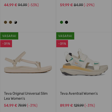
44,99 €
94.99
(-53%)
59,99 €
84.99
(-29%)
VASARAI
VASARAI
-31%
-31%
Teva Original Universal Slim
Teva Aventrail Women's
Lea Women's
54,99 €
79.99
(-31%)
89,99 €
129.99
(-31%)