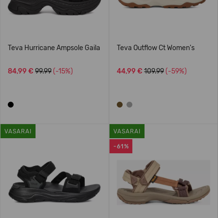
Teva Hurricane Ampsole Gaila
Teva Outflow Ct Women's
84,99 €
99.99
(-15%)
44,99 €
109.99
(-59%)
VASARAI
VASARAI
-61%