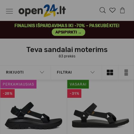
FINALINIS IŠPARDAVIMAS IKI -70% – PASKUBĖKITE!
APSIPIRKTI →
Teva sandalai moterims
83 prekės
RIKIUOTI
FILTRAI
PERKAMIAUSIAS
VASARAI
-28%
-31%