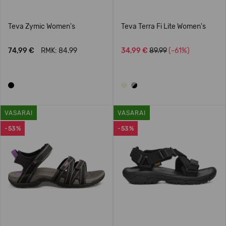
Teva Zymic Women's
Teva Terra Fi Lite Women's
74,99 €
RMK: 84.99
34,99 €
89.99
(-61%)
VASARAI
VASARAI
-53%
-53%