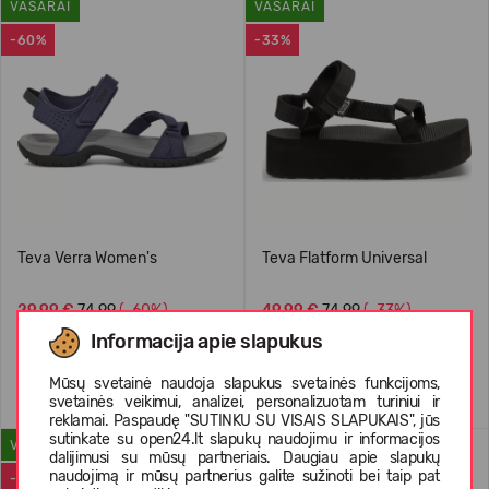
VASARAI
VASARAI
-60%
-33%
Teva Verra Women's
Teva Flatform Universal
29,99 €
74.99
(-60%)
49,99 €
74.99
(-33%)
Informacija apie slapukus
Mūsų svetainė naudoja slapukus svetainės funkcijoms,
svetainės veikimui, analizei, personalizuotam turiniui ir
reklamai. Paspaudę "SUTINKU SU VISAIS SLAPUKAIS", jūs
sutinkate su open24.lt slapukų naudojimu ir informacijos
VASARAI
VASARAI
dalijimusi su mūsų partneriais. Daugiau apie slapukų
naudojimą ir mūsų partnerius galite sužinoti bei taip pat
-50%
-22%