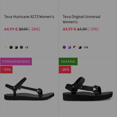
Teva Hurricane XLT3 Women's
Teva Original Universal
Women's
64,99 €
89.99
(-28%)
44,99 €
64.99
(-31%)
+2
+16
PERKAMIAUSIAS
VASARAI
-31%
-29%