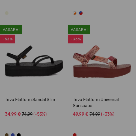
VASARAI
VASARAI
-53%
-33%
Teva Flatform Sandal Slim
Teva Flatform Universal
Sunscape
34,99 €
74.99
(-53%)
49,99 €
74.99
(-33%)