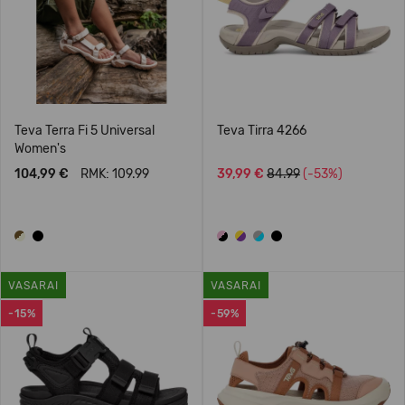
Teva Terra Fi 5 Universal
Teva Tirra 4266
Women's
104,99 €
RMK: 109.99
39,99 €
84.99
(-53%)
VASARAI
VASARAI
-15%
-59%