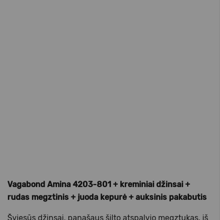
Vagabond Amina 4203-801 + kreminiai džinsai +
rudas megztinis + juoda kepurė + auksinis pakabutis
Šviesūs džinsai, panašaus šilto atspalvio megztukas, iš