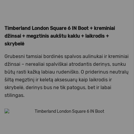
Timberland London Square 6 IN Boot + kreminiai
džinsai + megztinis aukštu kaklu + laikrodis +
skrybelė
Grubesni tamsiai bordinės spalvos aulinukai ir kreminiai
džinsai – nerealiai spalviškai atrodantis derinys, sunku
būtų rasti kažką labiau rudeniško. O priderinus neutralų
šiltą megztinį ir keletą aksesuarų kaip laikrodis ir
skrybelė, derinys bus ne tik patogus, bet ir labai
stilingas.