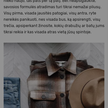
nieko naujo, tas pats per tą patį. Bet neapsigaukite,
savosios formulės atradimas turi tikrai nemažai pliusų.
Visų pirma, visada jausitės patogiai, visų antra, ryte
nereikės panikuoti, nes visada bus, ką apsirengti, visų
trečia, apsiperkant žinosite, kokių drabužių ar batų jums
tikrai reikia ir kas visada atras vietą jūsų spintoje.