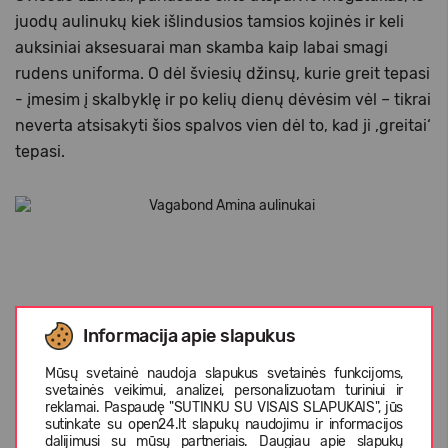
juodų aulinukų kiek išlindusios tamsios kojinės ir keli
auksiniai aksesuarai man skamba kaip labai smagi
rudens uniforma. O dėl šviesių džinsų, kurie greit tepasi
- įmesim į skalbyklę ir po kelių dienų dėvėsim vėl – tikrai
neverta atsisakyti šios spalvos vien dėl to, kad ji ‚greitai‘
tepasi.
Informacija apie slapukus
Mūsų svetainė naudoja slapukus svetainės funkcijoms,
svetainės veikimui, analizei, personalizuotam turiniui ir
reklamai. Paspaudę "SUTINKU SU VISAIS SLAPUKAIS", jūs
sutinkate su open24.lt slapukų naudojimu ir informacijos
dalijimusi su mūsų partneriais. Daugiau apie slapukų