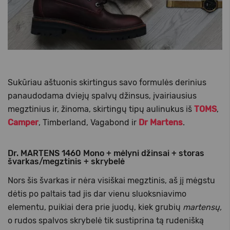
Sukūriau aštuonis skirtingus savo formulės derinius
panaudodama dviejų spalvų džinsus, įvairiausius
megztinius ir, žinoma, skirtingų tipų aulinukus iš
TOMS
,
Camper
, Timberland, Vagabond ir
Dr Martens
.
Dr. MARTENS 1460 Mono + mėlyni džinsai + storas
švarkas/megztinis + skrybelė
Nors šis švarkas ir nėra visiškai megztinis, aš jį mėgstu
dėtis po paltais tad jis dar vienu sluoksniavimo
elementu, puikiai dera prie juodų, kiek grubių
martensų,
o rudos spalvos skrybelė tik sustiprina tą rudenišką