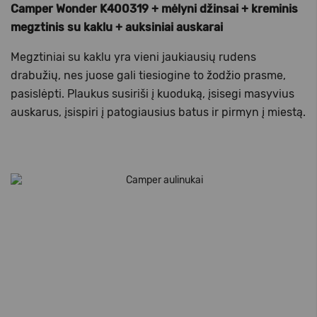
Camper Wonder K400319 + mėlyni džinsai + kreminis
megztinis su kaklu + auksiniai auskarai
Megztiniai su kaklu yra vieni jaukiausių rudens
drabužių, nes juose gali tiesiogine to žodžio prasme,
pasislėpti. Plaukus susiriši į kuoduką, įsisegi masyvius
auskarus, įsispiri į patogiausius batus ir pirmyn į miestą.