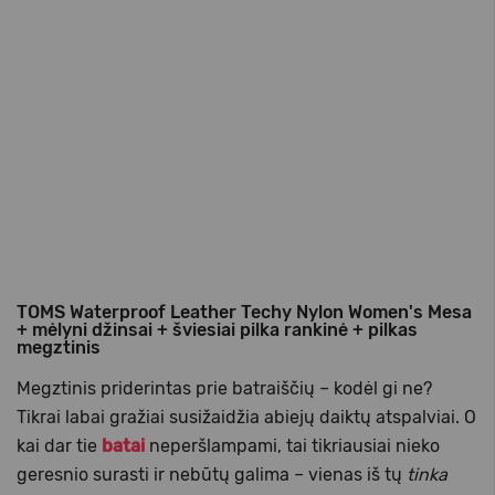
TOMS Waterproof Leather Techy Nylon Women's Mesa
+ mėlyni džinsai + šviesiai pilka rankinė + pilkas
megztinis
Megztinis priderintas prie batraiščių – kodėl gi ne?
Tikrai labai gražiai susižaidžia abiejų daiktų atspalviai. O
kai dar tie
batai
neperšlampami, tai tikriausiai nieko
geresnio surasti ir nebūtų galima – vienas iš tų
tinka