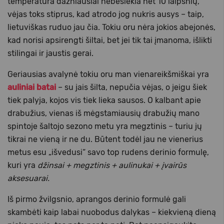
temperatūra dažniausiai nebesiekia net 10 laipsnių,
vėjas toks stiprus, kad atrodo jog nukris ausys – taip,
lietuviškas ruduo jau čia. Tokiu oru nėra jokios abejonės,
kad norisi apsirengti šiltai, bet jei tik tai įmanoma, išlikti
stilingai ir jaustis gerai.
Geriausias avalynė tokiu oru man vienareikšmiškai yra
auliniai batai
– su jais šilta, nepučia vėjas, o jeigu šiek
tiek palyja, kojos vis tiek lieka sausos. O kalbant apie
drabužius, vienas iš mėgstamiausių drabužių mano
spintoje šaltojo sezono metu yra megztinis – turiu jų
tikrai ne vieną ir ne du. Būtent todėl jau ne vienerius
metus esu „išvedusi“ savo top rudens derinio formulę,
kuri yra
džinsai + megztinis + aulinukai + įvairūs
aksesuarai.
Iš pirmo žvilgsnio, aprangos derinio formulė gali
skambėti kaip labai nuobodus dalykas – kiekvieną dieną