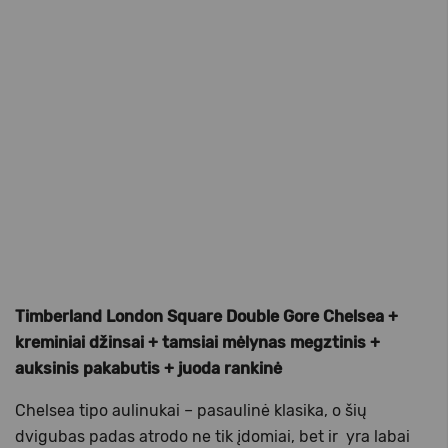
Timberland London Square Double Gore Chelsea +
kreminiai džinsai + tamsiai mėlynas megztinis +
auksinis pakabutis + juoda rankinė
Chelsea tipo aulinukai – pasaulinė klasika, o šių
dvigubas padas atrodo ne tik įdomiai, bet ir yra labai