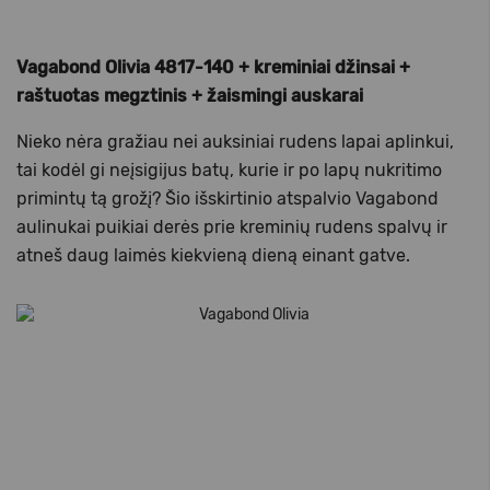
Vagabond Olivia 4817-140 + kreminiai džinsai +
raštuotas megztinis + žaismingi auskarai
Nieko nėra gražiau nei auksiniai rudens lapai aplinkui,
tai kodėl gi neįsigijus batų, kurie ir po lapų nukritimo
primintų tą grožį? Šio išskirtinio atspalvio Vagabond
aulinukai puikiai derės prie kreminių rudens spalvų ir
atneš daug laimės kiekvieną dieną einant gatve.