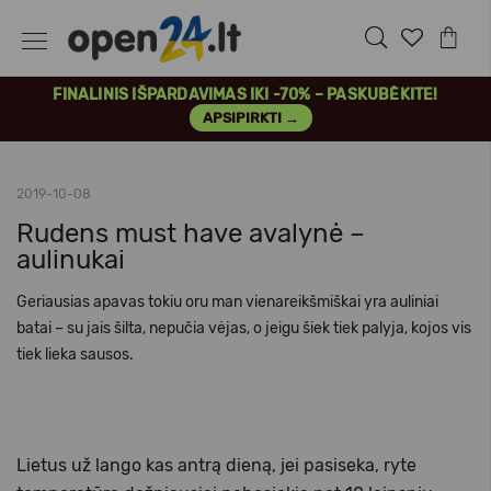
FINALINIS IŠPARDAVIMAS IKI -70% – PASKUBĖKITE!
APSIPIRKTI →
2019-10-08
Rudens must have avalynė –
aulinukai
Geriausias apavas tokiu oru man vienareikšmiškai yra auliniai
batai – su jais šilta, nepučia vėjas, o jeigu šiek tiek palyja, kojos vis
tiek lieka sausos.
Lietus už lango kas antrą dieną, jei pasiseka, ryte