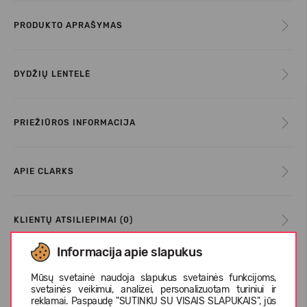
PRODUKTO APRAŠYMAS
DYDŽIŲ LENTELĖ
PRIEŽIŪROS INFORMACIJA
APIE CLARKS
KLIENTŲ ATSILIEPIMAI (0)
Informacija apie slapukus
Mūsų svetainė naudoja slapukus svetainės funkcijoms,
Panašios prekės
svetainės veikimui, analizei, personalizuotam turiniui ir
reklamai. Paspaudę "SUTINKU SU VISAIS SLAPUKAIS", jūs