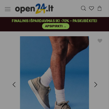
FINALINIS IŠPARDAVIMAS IKI -70% – PASKUBĖKITE!
APSIPIRKTI →
Previous
Next