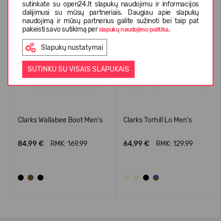
sutinkate su open24.lt slapukų naudojimu ir informacijos
dalijimusi su mūsų partneriais. Daugiau apie slapukų
naudojimą ir mūsų partnerius galite sužinoti bei taip pat
pakeisti savo sutikimą per
.
slapukų naudojimo politika
Slapukų nustatymai
SUTINKU SU VISAIS SLAPUKAIS
Clarks Wallabee Boot Men's
Clarks Torhill Lo Men's
84,99 €
RMK: 169.99
64,99 €
RMK: 129.99