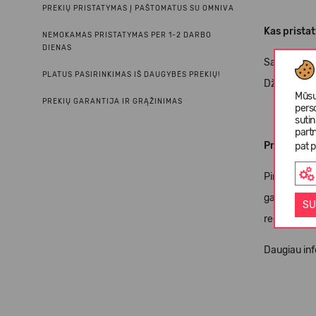
PREKIŲ PRISTATYMAS Į PAŠTOMATUS SU OMNIVA
Kas prista
NEMOKAMAS PRISTATYMAS PER 1-2 DARBO
DIENAS
Savo prekių
PLATUS PASIRINKIMAS IŠ DAUGYBĖS PREKIŲ!
Džiaugiamės
Mūsų
PREKIŲ GARANTIJA IR GRĄŽINIMAS
pers
suti
partn
Pristatymo
pat p
Pirkdami mū
gausite jau
SU
regiono, tad
Daugiau inf