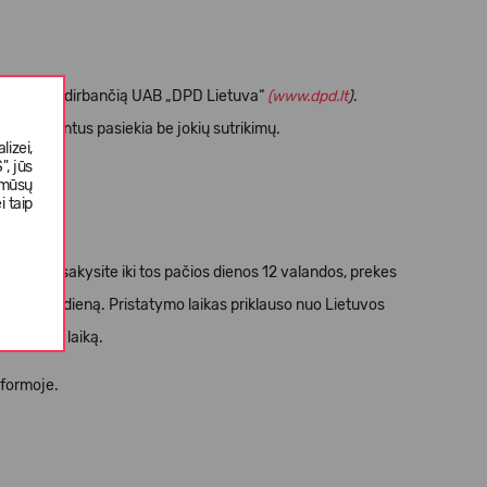
 sėkmingai dirbančią UAB „DPD Lietuva“
(
www.dpd.lt
)
.
ntų klientus pasiekia be jokių sutrikimų.
izei,
, jūs
 mūsų
i taip
rekes užsakysite iki tos pačios dienos 12 valandos, prekes
itą darbo dieną. Pristatymo laikas priklauso nuo Lietuvos
pristatymo laiką.
 formoje.