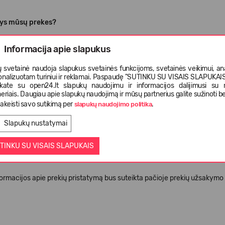
tys mūsų prekes?
 gabenimo partneriu pasirinkome rinkos lyderę, jau daugiau kaip 15 m.
Informacija apie slapukus
, kad neapsirikome pasirinkdami šį partnerį - daugiau kaip 99 % mūsų siu
 svetainė naudoja slapukus svetainės funkcijoms, svetainės veikimui, anal
onalizuotam turiniui ir reklamai. Paspaudę "SUTINKU SU VISAIS SLAPUKAIS"
nkate su open24.lt slapukų naudojimu ir informacijos dalijimusi su
eriais. Daugiau apie slapukų naudojimą ir mūsų partnerius galite sužinoti be
 laikas
akeisti savo sutikimą per
.
slapukų naudojimo politika
Slapukų nustatymai
sų parduotuvėje, 99% atvejų prekes gausite per 1-2 darbo dienas. Jei p
 kitą darbo dieną, jei po 12-os valandos – siuntinys bus atgabentas dar k
TINKU SU VISAIS SLAPUKAIS
 kai kurių miestų ir vietovių gyventojai pirkdami gali pasirinkti tikslesnį 
ormacijos apie prekių pristatymą bus suteikta pačioje prekių užsakymo