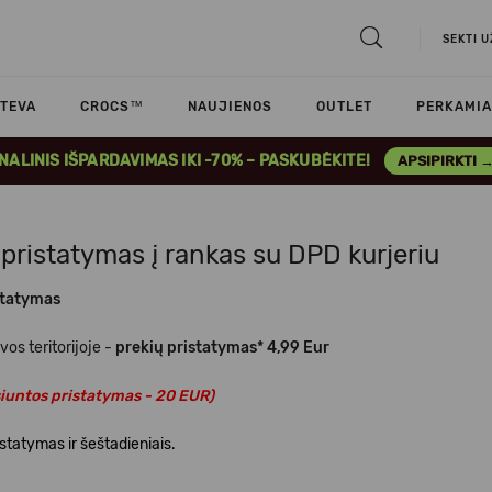
SEKTI 
TEVA
CROCS™
NAUJIENOS
OUTLET
PERKAMIA
INALINIS IŠPARDAVIMAS IKI -70% – PASKUBĖKITE!
APSIPIRKTI 
 pristatymas į rankas su DPD kurjeriu
statymas
vos teritorijoje -
prekių pristatymas*
4,99
Eur
siuntos pristatymas - 20 EUR)
statymas ir šeštadieniais.