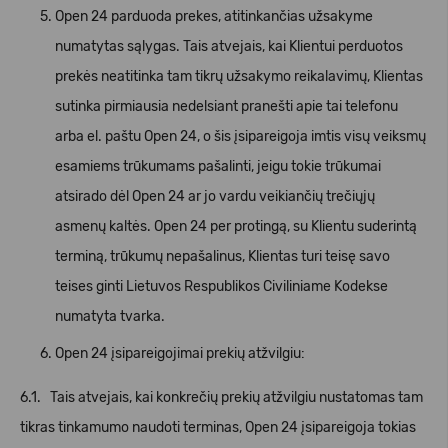
Open 24 parduoda prekes, atitinkančias užsakyme
numatytas sąlygas. Tais atvejais, kai Klientui perduotos
prekės neatitinka tam tikrų užsakymo reikalavimų, Klientas
sutinka pirmiausia nedelsiant pranešti apie tai telefonu
arba el. paštu Open 24, o šis įsipareigoja imtis visų veiksmų
esamiems trūkumams pašalinti, jeigu tokie trūkumai
atsirado dėl Open 24 ar jo vardu veikiančių trečiųjų
asmenų kaltės. Open 24 per protingą, su Klientu suderintą
terminą, trūkumų nepašalinus, Klientas turi teisę savo
teises ginti Lietuvos Respublikos Civiliniame Kodekse
numatyta tvarka.
Open 24 įsipareigojimai prekių atžvilgiu:
6.1. Tais atvejais, kai konkrečių prekių atžvilgiu nustatomas tam
tikras tinkamumo naudoti terminas, Open 24 įsipareigoja tokias