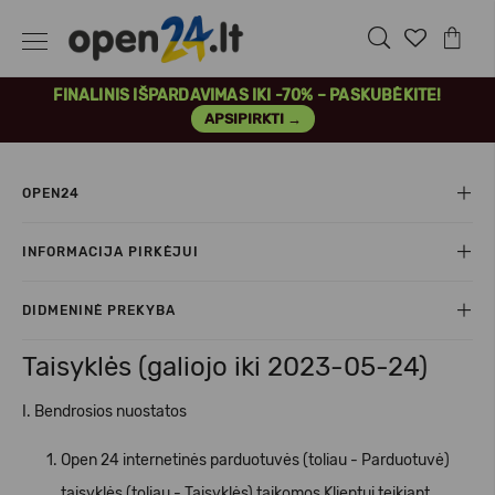
FINALINIS IŠPARDAVIMAS IKI -70% – PASKUBĖKITE!
APSIPIRKTI →
OPEN24
INFORMACIJA PIRKĖJUI
DIDMENINĖ PREKYBA
Taisyklės (galiojo iki 2023-05-24)
I. Bendrosios nuostatos
Open 24 internetinės parduotuvės (toliau - Parduotuvė)
taisyklės (toliau - Taisyklės) taikomos Klientui teikiant