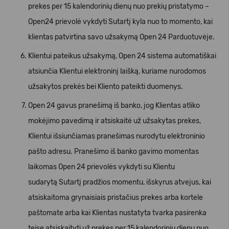
prekes per 15 kalendorinių dienų nuo prekių pristatymo –
Open24 prievolė vykdyti Sutartį kyla nuo to momento, kai
klientas patvirtina savo užsakymą Open 24 Parduotuvėje.
Klientui pateikus užsakymą, Open 24 sistema automatiškai
atsiunčia Klientui elektroninį laišką, kuriame nurodomos
užsakytos prekės bei Kliento pateikti duomenys.
Open 24 gavus pranešimą iš banko, jog Klientas atliko
mokėjimo pavedimą ir atsiskaitė už užsakytas prekes,
Klientui išsiunčiamas pranešimas nurodytu elektroninio
pašto adresu. Pranešimo iš banko gavimo momentas
laikomas Open 24 prievolės vykdyti su Klientu
sudarytą Sutartį pradžios momentu, išskyrus atvejus, kai
atsiskaitoma grynaisiais pristačius prekes arba kortele
paštomate arba kai Klientas nustatyta tvarka pasirenka
teisę atsiskaityti už prekes per 15 kalendorinių dienų nuo