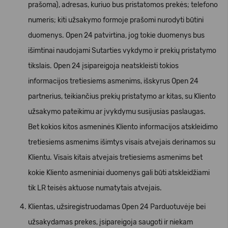
prašoma), adresas, kuriuo bus pristatomos prekės; telefono
numeris; kiti užsakymo formoje prašomi nurodyti būtini
duomenys. Open 24 patvirtina, jog tokie duomenys bus
išimtinai naudojami Sutarties vykdymo ir prekių pristatymo
tikslais. Open 24 įsipareigoja neatskleisti tokios
informacijos tretiesiems asmenims, išskyrus Open 24
partnerius, teikiančius prekių pristatymo ar kitas, su Kliento
užsakymo pateikimu ar įvykdymu susijusias paslaugas.
Bet kokios kitos asmeninės Kliento informacijos atskleidimo
tretiesiems asmenims išimtys visais atvejais derinamos su
Klientu. Visais kitais atvejais tretiesiems asmenims bet
kokie Kliento asmeniniai duomenys gali būti atskleidžiami
tik LR teisės aktuose numatytais atvejais.
Klientas, užsiregistruodamas Open 24 Parduotuvėje bei
užsakydamas prekes, įsipareigoja saugoti ir niekam