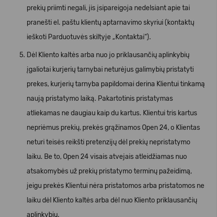
prekių priimti negali, jis įsipareigoja nedelsiant apie tai
pranešti el. paštu klientų aptarnavimo skyriui (kontaktų
ieškoti Parduotuvės skiltyje „Kontaktai“).
Dėl Kliento kaltės arba nuo jo priklausančių aplinkybių
įgaliotai kurjerių tarnybai neturėjus galimybių pristatyti
prekes, kurjerių tarnyba papildomai derina Klientui tinkamą
naują pristatymo laiką. Pakartotinis pristatymas
atliekamas ne daugiau kaip du kartus. Klientui tris kartus
nepriėmus prekių, prekės grąžinamos Open 24, o Klientas
neturi teisės reikšti pretenzijų dėl prekių nepristatymo
laiku. Be to, Open 24 visais atvejais atleidžiamas nuo
atsakomybės už prekių pristatymo terminų pažeidimą,
jeigu prekės Klientui nėra pristatomos arba pristatomos ne
laiku dėl Kliento kaltės arba dėl nuo Kliento priklausančių
aplinkybių.