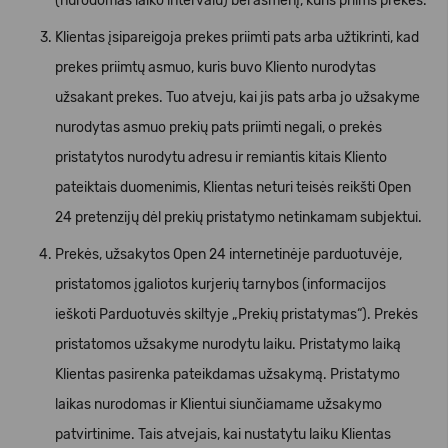
(nurodomas laiko intervalu) bei asmenį, kuris priims prekes.
Klientas įsipareigoja prekes priimti pats arba užtikrinti, kad
prekes priimtų asmuo, kuris buvo Kliento nurodytas
užsakant prekes. Tuo atveju, kai jis pats arba jo užsakyme
nurodytas asmuo prekių pats priimti negali, o prekės
pristatytos nurodytu adresu ir remiantis kitais Kliento
pateiktais duomenimis, Klientas neturi teisės reikšti Open
24 pretenzijų dėl prekių pristatymo netinkamam subjektui.
Prekės, užsakytos Open 24 internetinėje parduotuvėje,
pristatomos įgaliotos kurjerių tarnybos (informacijos
ieškoti Parduotuvės skiltyje „Prekių pristatymas“). Prekės
pristatomos užsakyme nurodytu laiku. Pristatymo laiką
Klientas pasirenka pateikdamas užsakymą. Pristatymo
laikas nurodomas ir Klientui siunčiamame užsakymo
patvirtinime. Tais atvejais, kai nustatytu laiku Klientas