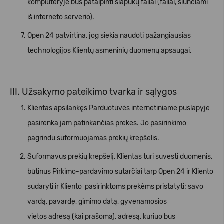
kompiuteryje bus patalpinti slapukų failai (failai, siunčiami
iš interneto serverio).
Open 24 patvirtina, jog siekia naudoti pažangiausias
technologijos Klientų asmeninių duomenų apsaugai.
III. Užsakymo pateikimo tvarka ir sąlygos
Klientas apsilankęs Parduotuvės internetiniame puslapyje
pasirenka jam patinkančias prekes. Jo pasirinkimo
pagrindu suformuojamas prekių krepšelis.
Suformavus prekių krepšelį, Klientas turi suvesti duomenis,
būtinus Pirkimo-pardavimo sutarčiai tarp Open 24 ir Kliento
sudaryti ir Kliento pasirinktoms prekėms pristatyti: savo
vardą, pavardę, gimimo datą, gyvenamosios
vietos adresą (kai prašoma), adresą, kuriuo bus