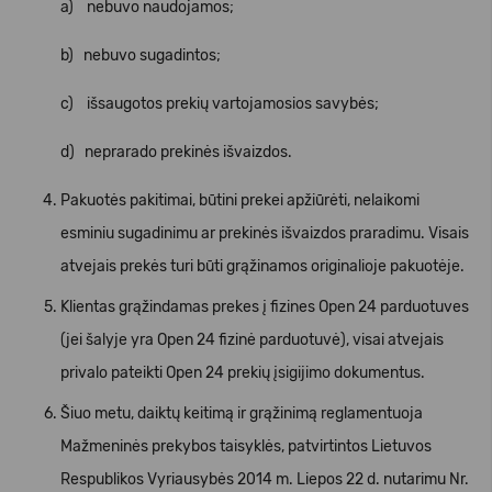
a) nebuvo naudojamos;
b) nebuvo sugadintos;
c) išsaugotos prekių vartojamosios savybės;
d) neprarado prekinės išvaizdos.
Pakuotės pakitimai, būtini prekei apžiūrėti, nelaikomi
esminiu sugadinimu ar prekinės išvaizdos praradimu. Visais
atvejais prekės turi būti grąžinamos originalioje pakuotėje.
Klientas grąžindamas prekes į fizines Open 24 parduotuves
(jei šalyje yra Open 24 fizinė parduotuvė), visai atvejais
privalo pateikti Open 24 prekių įsigijimo dokumentus.
Šiuo metu, daiktų keitimą ir grąžinimą reglamentuoja
Mažmeninės prekybos taisyklės, patvirtintos Lietuvos
Respublikos Vyriausybės 2014 m. Liepos 22 d. nutarimu Nr.