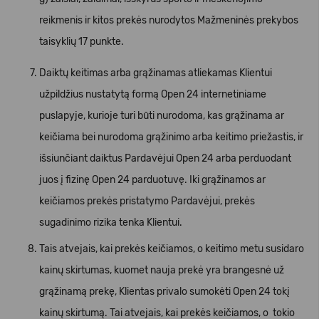
reikmenis ir kitos prekės nurodytos Mažmeninės prekybos
taisyklių 17 punkte.
Daiktų keitimas arba grąžinamas atliekamas Klientui
užpildžius nustatytą formą Open 24 internetiniame
puslapyje, kurioje turi būti nurodoma, kas grąžinama ar
keičiama bei nurodoma grąžinimo arba keitimo priežastis, ir
išsiunčiant daiktus Pardavėjui Open 24 arba perduodant
juos į fizinę Open 24 parduotuvę. Iki grąžinamos ar
keičiamos prekės pristatymo Pardavėjui, prekės
sugadinimo rizika tenka Klientui.
Tais atvejais, kai prekės keičiamos, o keitimo metu susidaro
kainų skirtumas, kuomet nauja prekė yra brangesnė už
grąžinamą prekę, Klientas privalo sumokėti Open 24 tokį
kainų skirtumą. Tai atvejais, kai prekės keičiamos, o tokio