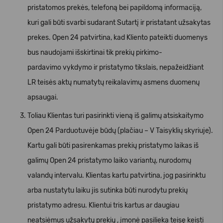
pristatomos prekės, telefoną bei papildomą informaciją,
kuri gali būti svarbi sudarant Sutartį ir pristatant užsakytas
prekes. Open 24 patvirtina, kad Kliento pateikti duomenys
bus naudojami išskirtinai tik prekių pirkimo-
pardavimo vykdymo ir pristatymo tikslais, nepažeidžiant
LR teisės aktų numatytų reikalavimų asmens duomenų
apsaugai.
Toliau Klientas turi pasirinkti vieną iš galimų atsiskaitymo
Open 24 Parduotuvėje būdų (plačiau – V Taisyklių skyriuje).
Kartu gali būti pasirenkamas prekių pristatymo laikas iš
galimų Open 24 pristatymo laiko variantų, nurodomų
valandų intervalu. Klientas kartu patvirtina, jog pasirinktu
arba nustatytu laiku jis sutinka būti nurodytu prekių
pristatymo adresu. Klientui tris kartus ar daugiau
neatsiėmus užsakytų prekių , įmonė pasilieka teisę keisti