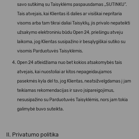
savo sutikimą su Taisyklėms paspausdamas „SUTINKU“.
Tais atvejais, kai Klientas iš dalies ar visiškai nepritaria
visoms arba tam tikrai daliai Taisyklių, jis privalo nepateikti
užsakymo elektroniniu būdu Open 24, priešingu atveju
laikoma, jog Klientas susipažino ir besąlygiškai sutiko su
visomis Parduotuvės Taisyklėmis.
Open 24 atleidžiama nuo bet kokios atsakomybės tais
atvejais, kai nuostoliai ar kitos nepageidaujamos
pasekmės kyla dėl to, jog Klientas, neatsižvelgdamas į jam
teikiamas rekomendacijas ir savo įsipareigojimus,
nesusipažino su Parduotuvės Taisyklėmis, nors jam tokia
galimybė buvo suteikta.
II. Privatumo politika