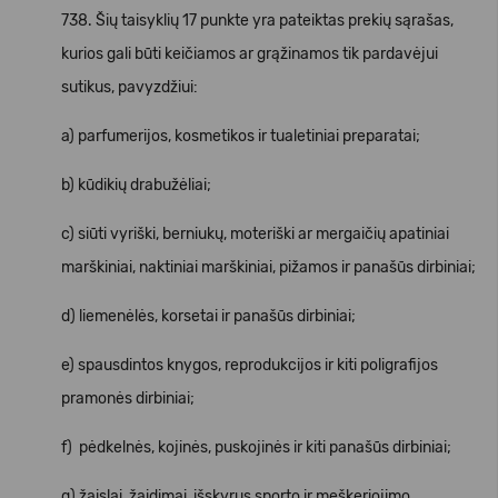
738. Šių taisyklių 17 punkte yra pateiktas prekių sąrašas,
kurios gali būti keičiamos ar grąžinamos tik pardavėjui
sutikus, pavyzdžiui:
a) parfumerijos, kosmetikos ir tualetiniai preparatai;
b) kūdikių drabužėliai;
c) siūti vyriški, berniukų, moteriški ar mergaičių apatiniai
marškiniai, naktiniai marškiniai, pižamos ir panašūs dirbiniai;
d) liemenėlės, korsetai ir panašūs dirbiniai;
e) spausdintos knygos, reprodukcijos ir kiti poligrafijos
pramonės dirbiniai;
f) pėdkelnės, kojinės, puskojinės ir kiti panašūs dirbiniai;
g) žaislai, žaidimai, išskyrus sporto ir meškeriojimo