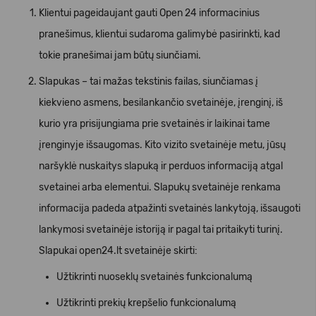
Klientui pageidaujant gauti Open 24 informacinius
pranešimus, klientui sudaroma galimybė pasirinkti, kad
tokie pranešimai jam būtų siunčiami.
Slapukas – tai mažas tekstinis failas, siunčiamas į
kiekvieno asmens, besilankančio svetainėje, įrenginį, iš
kurio yra prisijungiama prie svetainės ir laikinai tame
įrenginyje išsaugomas. Kito vizito svetainėje metu, jūsų
naršyklė nuskaitys slapuką ir perduos informaciją atgal
svetainei arba elementui. Slapukų svetainėje renkama
informacija padeda atpažinti svetainės lankytoją, išsaugoti
lankymosi svetainėje istoriją ir pagal tai pritaikyti turinį.
Slapukai open24.lt svetainėje skirti:
Užtikrinti nuoseklų svetainės funkcionalumą
Užtikrinti prekių krepšelio funkcionalumą