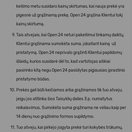
keitimo metu susidaro kainų skirtumas, kai nauja prekė yra
pigesnė už grąžinamą prekę, Open 24 grąžina Klientui tokį
kainų skirtumą.
Tais atvejais, kai Open 24 neturi pakeitimui tinkamų daiktų,
Klientui grąžinama sumokėta suma, įskaitant kainą už
pristatymą. Open 24 neprivalo grąžinti Klientui papildomų
išlaidų, kurios susidarė dėl to, kad vartotojas aiškiai
pasirinko kitą negu Open 24 pasiūlytas pigiausias įprastinis
pristatymo būdas.
Prekės gali būti keičiamos arba grąžinamos tik tuo atveju,
jeigu jos atitinka šios Taisyklių dalies 3 p. numatytus
reikalavimus. Sumokėta suma grąžinama ne vėliau kaip per
14 dienų nuo grąžinimo formos supildymo.
Tuo atveju, kai pirkėjo įsigyta prekė turi kokybės trūkumų,