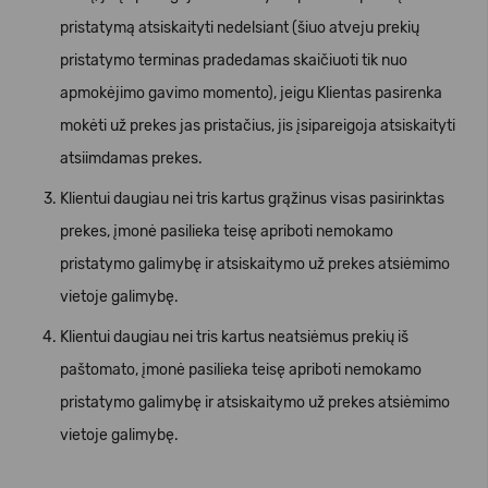
pristatymą atsiskaityti nedelsiant (šiuo atveju prekių
pristatymo terminas pradedamas skaičiuoti tik nuo
apmokėjimo gavimo momento), jeigu Klientas pasirenka
mokėti už prekes jas pristačius, jis įsipareigoja atsiskaityti
atsiimdamas prekes.
Klientui daugiau nei tris kartus grąžinus visas pasirinktas
prekes, įmonė pasilieka teisę apriboti nemokamo
pristatymo galimybę ir atsiskaitymo už prekes atsiėmimo
vietoje galimybę.
Klientui daugiau nei tris kartus neatsiėmus prekių iš
paštomato, įmonė pasilieka teisę apriboti nemokamo
pristatymo galimybę ir atsiskaitymo už prekes atsiėmimo
vietoje galimybę.