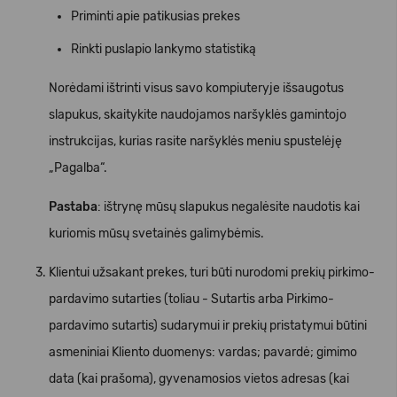
Priminti apie patikusias prekes
Rinkti puslapio lankymo statistiką
Norėdami ištrinti visus savo kompiuteryje išsaugotus
slapukus, skaitykite naudojamos naršyklės gamintojo
instrukcijas, kurias rasite naršyklės meniu spustelėję
„Pagalba“.
Pastaba
: ištrynę mūsų slapukus negalėsite naudotis kai
kuriomis mūsų svetainės galimybėmis.
Klientui užsakant prekes, turi būti nurodomi prekių pirkimo-
pardavimo sutarties (toliau - Sutartis arba Pirkimo-
pardavimo sutartis) sudarymui ir prekių pristatymui būtini
asmeniniai Kliento duomenys: vardas; pavardė; gimimo
data (kai prašoma), gyvenamosios vietos adresas (kai