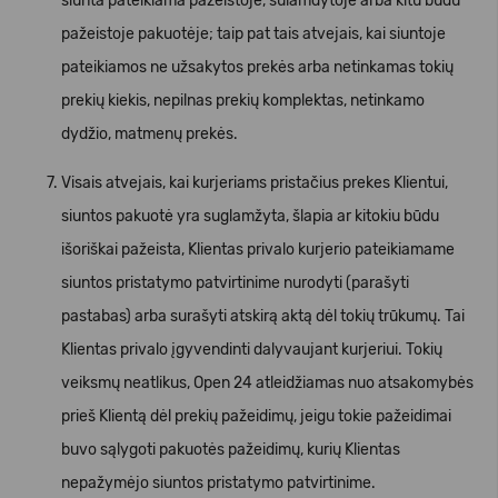
siunta pateikiama pažeistoje, sulamdytoje arba kitu būdu
pažeistoje pakuotėje; taip pat tais atvejais, kai siuntoje
pateikiamos ne užsakytos prekės arba netinkamas tokių
prekių kiekis, nepilnas prekių komplektas, netinkamo
dydžio, matmenų prekės.
Visais atvejais, kai kurjeriams pristačius prekes Klientui,
siuntos pakuotė yra suglamžyta, šlapia ar kitokiu būdu
išoriškai pažeista, Klientas privalo kurjerio pateikiamame
siuntos pristatymo patvirtinime nurodyti (parašyti
pastabas) arba surašyti atskirą aktą dėl tokių trūkumų. Tai
Klientas privalo įgyvendinti dalyvaujant kurjeriui. Tokių
veiksmų neatlikus, Open 24 atleidžiamas nuo atsakomybės
prieš Klientą dėl prekių pažeidimų, jeigu tokie pažeidimai
buvo sąlygoti pakuotės pažeidimų, kurių Klientas
nepažymėjo siuntos pristatymo patvirtinime.