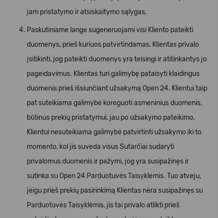
jam pristatymo ir atsiskaitymo sąlygas.
Paskutiniame lange sugeneruojami visi Kliento pateikti
duomenys, prieš kuriuos patvirtindamas, Klientas privalo
įsitikinti, jog pateikti duomenys yra teisingi ir atitinkantys jo
pageidavimus. Klientas turi galimybę pataisyti klaidingus
duomenis prieš išsiunčiant užsakymą Open 24. Klientui taip
pat suteikiama galimybė koreguoti asmeninius duomenis,
būtinus prekių pristatymui, jau po užsakymo pateikimo.
Klientui nesuteikiama galimybė patvirtinti užsakymo iki to
momento, kol jis suveda visus Sutarčiai sudaryti
privalomus duomenis ir pažymi, jog yra susipažinęs ir
sutinka su Open 24 Parduotuvės Taisyklėmis. Tuo atveju,
jeigu prieš prekių pasirinkimą Klientas nėra susipažinęs su
Parduotuvės Taisyklėmis, jis tai privalo atlikti prieš