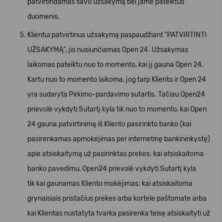
patvirtindamas savo užsakymą bei jame pateiktus
duomenis.
Klientui patvirtinus užsakymą paspaudžiant "PATVIRTINTI
UŽSAKYMĄ", jis nusiunčiamas Open 24. Užsakymas
laikomas pateiktu nuo to momento, kai jį gauna Open 24.
Kartu nuo to momento laikoma, jog tarp Kliento ir Open 24
yra sudaryta Pirkimo-pardavimo sutartis. Tačiau Open24
prievolė vykdyti Sutartį kyla tik nuo to momento, kai Open
24 gauna patvirtinimą iš Kliento pasirinkto banko (kai
pasirenkamas apmokėjimas per internetinę bankininkystę)
apie atsiskaitymą už pasirinktas prekes; kai atsiskaitoma
banko pavedimu, Open24 prievolė vykdyti Sutartį kyla
tik kai gaunamas Kliento mokėjimas; kai atsiskaitoma
grynaisiais pristačius prekes arba kortele paštomate arba
kai Klientas nustatyta tvarka pasirenka teisę atsiskaityti už