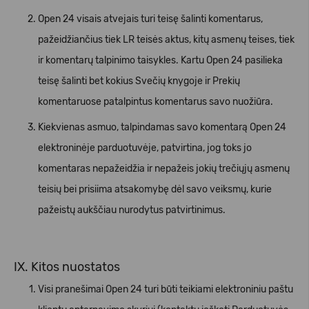
Open 24 visais atvejais turi teisę šalinti komentarus,
pažeidžiančius tiek LR teisės aktus, kitų asmenų teises, tiek
ir komentarų talpinimo taisykles. Kartu Open 24 pasilieka
teisę šalinti bet kokius Svečių knygoje ir Prekių
komentaruose patalpintus komentarus savo nuožiūra.
Kiekvienas asmuo, talpindamas savo komentarą Open 24
elektroninėje parduotuvėje, patvirtina, jog toks jo
komentaras nepažeidžia ir nepažeis jokių trečiųjų asmenų
teisių bei prisiima atsakomybę dėl savo veiksmų, kurie
pažeistų aukščiau nurodytus patvirtinimus.
IX. Kitos nuostatos
Visi pranešimai Open 24 turi būti teikiami elektroniniu paštu