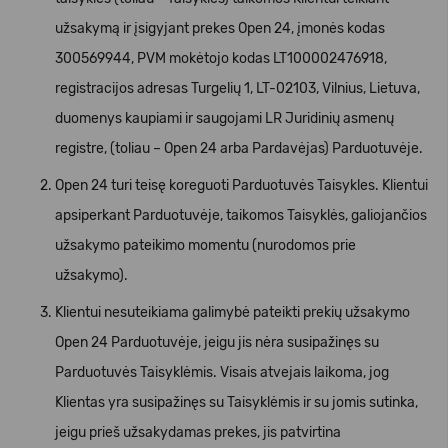
užsakymą ir įsigyjant prekes Open 24, įmonės kodas
300569944, PVM mokėtojo kodas LT100002476918,
registracijos adresas Turgelių 1, LT-02103, Vilnius, Lietuva,
duomenys kaupiami ir saugojami LR Juridinių asmenų
registre, (toliau – Open 24 arba Pardavėjas) Parduotuvėje.
Open 24 turi teisę koreguoti Parduotuvės Taisykles. Klientui
apsiperkant Parduotuvėje, taikomos Taisyklės, galiojančios
užsakymo pateikimo momentu (nurodomos prie
užsakymo).
Klientui nesuteikiama galimybė pateikti prekių užsakymo
Open 24 Parduotuvėje, jeigu jis nėra susipažinęs su
Parduotuvės Taisyklėmis. Visais atvejais laikoma, jog
Klientas yra susipažinęs su Taisyklėmis ir su jomis sutinka,
jeigu prieš užsakydamas prekes, jis patvirtina