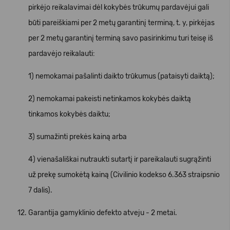
pirkėjo reikalavimai dėl kokybės trūkumų pardavėjui gali
būti pareiškiami per 2 metų garantinį terminą, t. y, pirkėjas
per 2 metų garantinį terminą savo pasirinkimu turi teisę iš
pardavėjo reikalauti:
1) nemokamai pašalinti daikto trūkumus (pataisyti daiktą);
2) nemokamai pakeisti netinkamos kokybės daiktą
tinkamos kokybės daiktu;
3) sumažinti prekės kainą arba
4) vienašališkai nutraukti sutartį ir pareikalauti sugrąžinti
už prekę sumokėtą kainą (Civilinio kodekso 6.363 straipsnio
7 dalis).
Garantija gamyklinio defekto atveju - 2 metai.