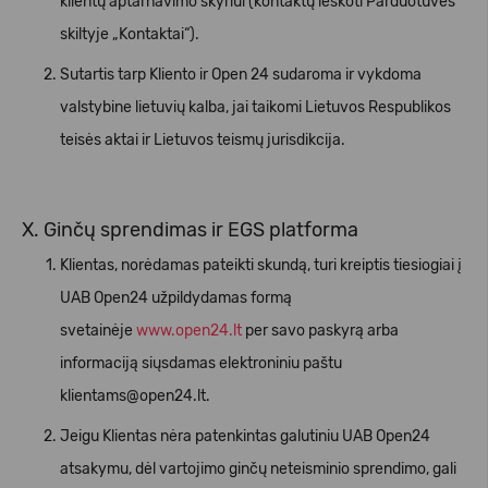
klientų aptarnavimo skyriui (kontaktų ieškoti Parduotuvės
skiltyje „Kontaktai“).
Sutartis tarp Kliento ir Open 24 sudaroma ir vykdoma
valstybine lietuvių kalba, jai taikomi Lietuvos Respublikos
teisės aktai ir Lietuvos teismų jurisdikcija.
X. Ginčų sprendimas ir EGS platforma
Klientas, norėdamas pateikti skundą, turi kreiptis tiesiogiai į
UAB Open24 užpildydamas formą
svetainėje
www.open24.lt
per savo paskyrą arba
informaciją siųsdamas elektroniniu paštu
klientams@open24.lt.
Jeigu Klientas nėra patenkintas galutiniu UAB Open24
atsakymu, dėl vartojimo ginčų neteisminio sprendimo, gali