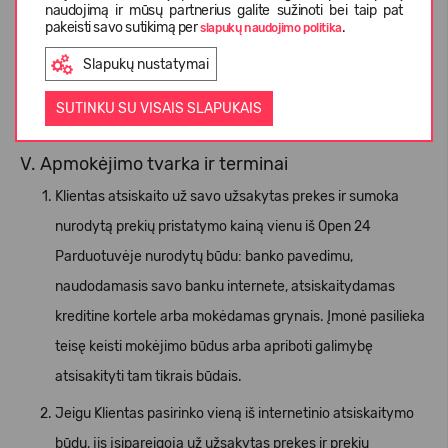
komplektą įeinančius daiktus.
naudojimą ir mūsų partnerius galite sužinoti bei taip pat
pakeisti savo sutikimą per
.
slapukų naudojimo politika
6.6. Prekės pristatomos supakuotos, atsižvelgiant į jų pobūdį,
Slapukų nustatymai
siekiant, kad prekės būtų tinkamos naudoti pagal paskirtį.
SUTINKU SU VISAIS SLAPUKAIS
V. Apmokėjimo tvarka ir terminai
Klientas atsiskaito už savo užsakytas prekes ir sumoka
nurodytą prekių pristatymo kainą vienu iš Open 24
Parduotuvėje nurodytų būdu: banko pavedimu,
naudodamasis savo banku internete, atsiskaitydamas
kreditine kortele arba mokėdamas grynais. Įmonė pasilieka
teisę keisti mokėjimo būdus arba apriboti galimybę
atsisakityti tam tikrais būdais.
Jeigu Klientas pasirinko vieną iš internetinio atsiskaitymo
būdų, jis įsipareigoja už užsakytas prekes ir prekių