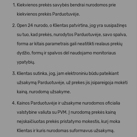
Kiekvienos prekės savybės bendrai nurodomos prie
kiekvienos prekės Parduotuvėje.
Open 24 nurodo, o Klientas patvirtina, jog yra susipažinęs
su tuo, kad prekės, nurodytos Parduotuvėje, savo spalva,
forma ar kitais parametrais gali neatitikti realaus prekių
dydžio, formų ir spalvos dėl naudojamo monitoriaus
ypatybių.
Klientas sutinka, jog, jam elektroniniu būdu pateikiant
užsakymą Parduotuvėje, už prekes jis įsipareigoja mokėti
kainą, nurodomą užsakyme.
Kainos Parduotuvėje ir užsakyme nurodomos oficialia
valstybine valiuta su PVM. Į nurodomą prekės kainą
neįskaičiuotas prekės pristatymo mokestis, kurį moka
Klientas ir kuris nurodomas suformavus užsakymą.