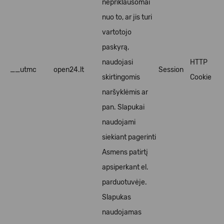
nepriklausomai
nuo to, ar jis turi
vartotojo
paskyrą,
naudojasi
HTTP
__utmc
open24.lt
Session
skirtingomis
Cookie
naršyklėmis ar
pan. Slapukai
naudojami
siekiant pagerinti
Asmens patirtį
apsiperkant el.
parduotuvėje.
Slapukas
naudojamas