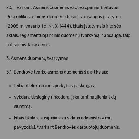
2.5. Tvarkant Asmens duomenis vadovaujamasi Lietuvos
Respublikos asmens duomenų teisinės apsaugos įstatymu
(2008 m. vasario 1 d. Nr. X-1444), kitais įstatymais ir teisės
aktais, reglamentuojančiais duomenų tvarkymą ir apsaugą, taip
pat šiomis Taisyklėmis.
3. Asmens duomenų tvarkymas
3.1. Bendrovė tvarko asmens duomenis šiais tikslais:
teikiant elektroninės prekybos paslaugas;
vykdant tiesioginę rinkodarą, įskaitant naujienlaiškių
siuntimą;
kitais tikslais, susijusiais su vidaus administravimu,
pavyzdžiui, tvarkant Bendrovės darbuotojų duomenis.