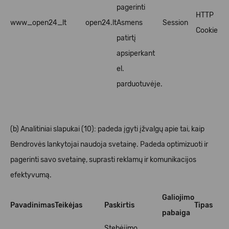
pagerinti
HTTP
www_open24_lt
open24.lt
Asmens
Session
Cookie
patirtį
apsiperkant
el.
parduotuvėje.
(b) Analitiniai slapukai (10): padeda įgyti įžvalgų apie tai, kaip
Bendrovės lankytojai naudoja svetainę. Padeda optimizuoti ir
pagerinti savo svetainę, suprasti reklamų ir komunikacijos
efektyvumą.
Galiojimo
Pavadinimas
Teikėjas
Paskirtis
Tipas
pabaiga
Stebėjimo