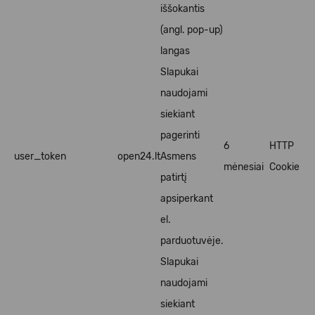
iššokantis
(angl. pop-up)
langas
Slapukai
naudojami
siekiant
pagerinti
6
HTTP
user_token
open24.lt
Asmens
mėnesiai
Cookie
patirtį
apsiperkant
el.
parduotuvėje.
Slapukai
naudojami
siekiant