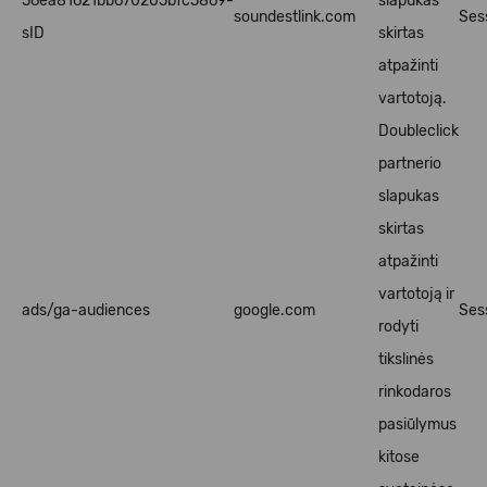
56ea81621bb670205bfc5869-
slapukas
soundestlink.com
Ses
sID
skirtas
atpažinti
vartotoją.
Doubleclick
partnerio
slapukas
skirtas
atpažinti
vartotoją ir
ads/ga-audiences
google.com
Ses
rodyti
tikslinės
rinkodaros
pasiūlymus
kitose