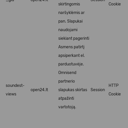
skirtingomis
Cookie
naršyklėmis ar
pan. Slapukai
naudojami
siekiant pagerinti
Asmens patirtį
apsiperkant el.
parduotuvėje.
Omnisend
partnerio
soundest-
HTTP
open24.lt
slapukas skirtas
Session
views
Cookie
atpažinti
vartotoją.