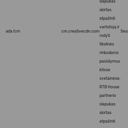
slapukas
skirtas
atpažinti
vartotoją ir
adx/cm
cm.creativecdn.com
Ses
rodyti
tikslinės
rinkodaros
pasiūlymus
kitose
svetainėse.
RTB House
partnerio
slapukas
skirtas
atpažinti