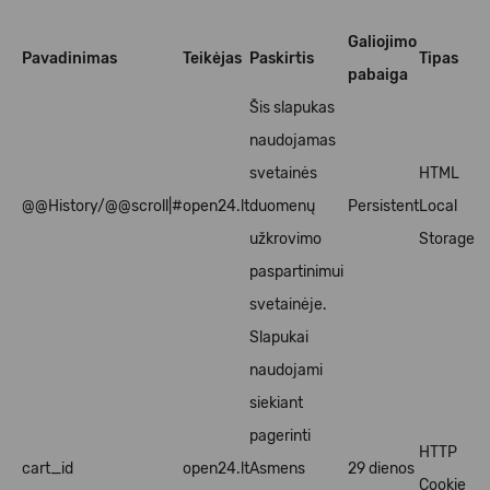
Galiojimo
Pavadinimas
Teikėjas
Paskirtis
Tipas
pabaiga
Šis slapukas
naudojamas
svetainės
HTML
@@History/@@scroll|#
open24.lt
duomenų
Persistent
Local
užkrovimo
Storage
paspartinimui
svetainėje.
Slapukai
naudojami
siekiant
pagerinti
HTTP
cart_id
open24.lt
Asmens
29 dienos
Cookie