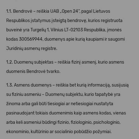
1.1. Bendrovė – reiškia UAB „Open 24“, pagal Lietuvos
Respublikos įstatymus įsteigtą bendrovę, kurios registruota
buveinė yra Turgelių 1, Vilnius LT-02103 Respublika, įmonės
kodas 300569944, duomenys apie kurią kaupiami ir saugomi
Juridinių asmenų registre.
1.2. Duomenų subjektas – reiškia fizinį asmenį, kurio asmens
duomenis Bendrovė tvarko.
1.3. Asmens duomenys – reiškia bet kurią informaciją, susijusią
su fiziniu asmeniu – Duomenų subjektu, kurio tapatybė yra
žinoma arba gali būti tiesiogiai ar netiesiogiai nustatyta
pasinaudojant tokiais duomenimis kaip asmens kodas, vienas
arba keli asmeniui būdingi fizinio, fiziologinio, psichologinio,
ekonominio, kultūrinio ar socialinio pobūdžio požymiai.