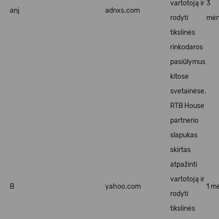
vartotoją ir
3
anj
adnxs.com
rodyti
mėn
tikslinės
rinkodaros
pasiūlymus
kitose
svetainėse.
RTB House
partnerio
slapukas
skirtas
atpažinti
vartotoją ir
B
yahoo.com
1 me
rodyti
tikslinės