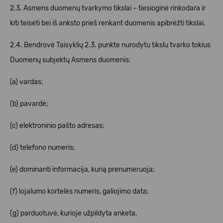
2.3. Asmens duomenų tvarkymo tikslai – tiesioginė rinkodara ir
kiti teisėti bei iš anksto prieš renkant duomenis apibrėžti tikslai.
2.4. Bendrovė Taisyklių 2.3. punkte nurodytu tikslu tvarko tokius
Duomenų subjektų Asmens duomenis:
(a) vardas;
(b) pavardė;
(c) elektroninio pašto adresas;
(d) telefono numeris;
(e) dominanti informacija, kurią prenumeruoja;
(f) lojalumo kortelės numeris, galiojimo data;
(g) parduotuvė, kurioje užpildyta anketa.