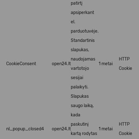
patirtį
apsiperkant
el.
parduotuvėje.
Standartinis
slapukas,
naudojamas
HTTP
CookieConsent
open24.lt
1 metai
vartotojo
Cookie
sesijai
palaikyti.
Slapukas
saugo laiką,
kada
paskutinį
HTTP
nl_popup_closed4
open24.lt
1 metai
kartą rodytas
Cookie