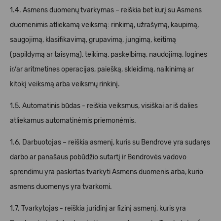
1.4. Asmens duomenų tvarkymas – reiškia bet kurį su Asmens
duomenimis atliekamą veiksmą: rinkimą, užrašymą, kaupimą,
saugojimą, klasifikavimą, grupavimą, jungimą, keitimą
(papildymą ar taisymą), teikimą, paskelbimą, naudojimą, logines
ir/ar aritmetines operacijas, paiešką, skleidimą, naikinimą ar
kitokį veiksmą arba veiksmų rinkinį.
1.5. Automatinis būdas - reiškia veiksmus, visiškai ar iš dalies
atliekamus automatinėmis priemonėmis.
1.6. Darbuotojas – reiškia asmenį, kuris su Bendrove yra sudaręs
darbo ar panašaus pobūdžio sutartį ir Bendrovės vadovo
sprendimu yra paskirtas tvarkyti Asmens duomenis arba, kurio
asmens duomenys yra tvarkomi.
1.7. Tvarkytojas - reiškia juridinį ar fizinį asmenį, kuris yra