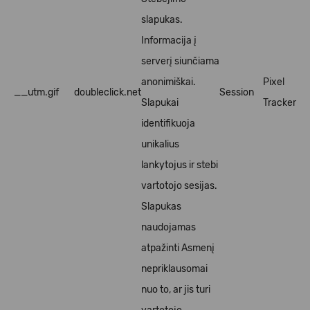
slapukas.
Informacija į
serverį siunčiama
anonimiškai.
Pixel
__utm.gif
doubleclick.net
Session
Slapukai
Tracker
identifikuoja
unikalius
lankytojus ir stebi
vartotojo sesijas.
Slapukas
naudojamas
atpažinti Asmenį
nepriklausomai
nuo to, ar jis turi