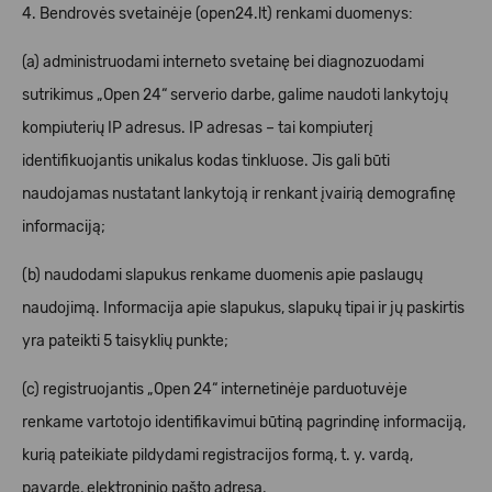
4. Bendrovės svetainėje (open24.lt) renkami duomenys:
(a) administruodami interneto svetainę bei diagnozuodami
sutrikimus „Open 24“ serverio darbe, galime naudoti lankytojų
kompiuterių IP adresus. IP adresas – tai kompiuterį
identifikuojantis unikalus kodas tinkluose. Jis gali būti
naudojamas nustatant lankytoją ir renkant įvairią demografinę
informaciją;
(b) naudodami slapukus renkame duomenis apie paslaugų
naudojimą. Informacija apie slapukus, slapukų tipai ir jų paskirtis
yra pateikti
5 taisyklių punkte;
(c) registruojantis „Open 24“ internetinėje parduotuvėje
renkame vartotojo identifikavimui būtiną pagrindinę informaciją,
kurią pateikiate pildydami registracijos formą, t. y. vardą,
pavardę, elektroninio pašto adresą.