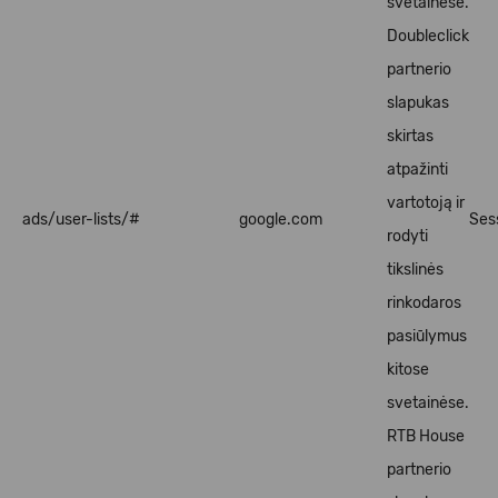
svetainėse.
Doubleclick
partnerio
slapukas
skirtas
atpažinti
vartotoją ir
ads/user-lists/#
google.com
Ses
rodyti
tikslinės
rinkodaros
pasiūlymus
kitose
svetainėse.
RTB House
partnerio