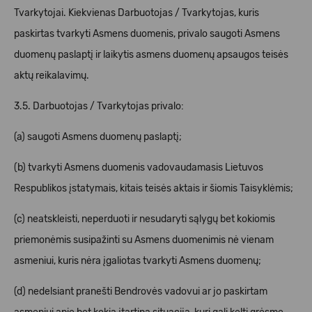
Tvarkytojai. Kiekvienas Darbuotojas / Tvarkytojas, kuris
paskirtas tvarkyti Asmens duomenis, privalo saugoti Asmens
duomenų paslaptį ir laikytis asmens duomenų apsaugos teisės
aktų reikalavimų.
3.5. Darbuotojas / Tvarkytojas privalo:
(a) saugoti Asmens duomenų paslaptį;
(b) tvarkyti Asmens duomenis vadovaudamasis Lietuvos
Respublikos įstatymais, kitais teisės aktais ir šiomis Taisyklėmis;
(c) neatskleisti, neperduoti ir nesudaryti sąlygų bet kokiomis
priemonėmis susipažinti su Asmens duomenimis nė vienam
asmeniui, kuris nėra įgaliotas tvarkyti Asmens duomenų;
(d) nedelsiant pranešti Bendrovės vadovui ar jo paskirtam