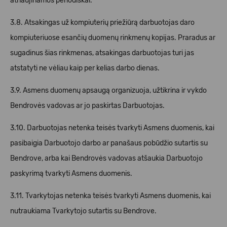
atnaujinamos periodiškai.
3.8. Atsakingas už kompiuterių priežiūrą darbuotojas daro
kompiuteriuose esančių duomenų rinkmenų kopijas. Praradus ar
sugadinus šias rinkmenas, atsakingas darbuotojas turi jas
atstatyti ne vėliau kaip per kelias darbo dienas.
3.9. Asmens duomenų apsaugą organizuoja, užtikrina ir vykdo
Bendrovės vadovas ar jo paskirtas Darbuotojas.
3.10. Darbuotojas netenka teisės tvarkyti Asmens duomenis, kai
pasibaigia Darbuotojo darbo ar panašaus pobūdžio sutartis su
Bendrove, arba kai Bendrovės vadovas atšaukia Darbuotojo
paskyrimą tvarkyti Asmens duomenis.
3.11. Tvarkytojas netenka teisės tvarkyti Asmens duomenis, kai
nutraukiama Tvarkytojo sutartis su Bendrove.