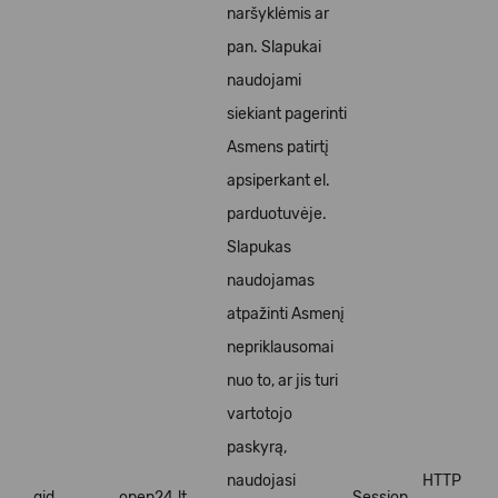
naršyklėmis ar
pan. Slapukai
naudojami
siekiant pagerinti
Asmens patirtį
apsiperkant el.
parduotuvėje.
Slapukas
naudojamas
atpažinti Asmenį
nepriklausomai
nuo to, ar jis turi
vartotojo
paskyrą,
naudojasi
HTTP
_gid
open24.lt
Session