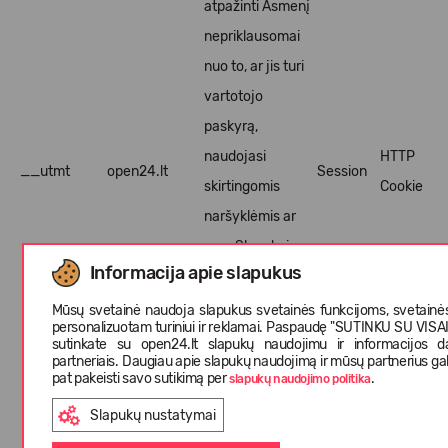
atpažinti Asmenį
nepriklausomai
nuo to, ar jis turi
vartotojo
paskyrą,
naudojasi
HTTP
__utmt
open24.lt
Session
skirtingomis
Cookie
naršyklėmis ar
pan. Slapukai
Informacija apie slapukus
naudojami
siekiant pagerinti
Mūsų svetainė naudoja slapukus svetainės funkcijoms, svetainės v
personalizuotam turiniui ir reklamai. Paspaudę "SUTINKU SU VISA
Asmens patirtį
sutinkate su open24.lt slapukų naudojimu ir informacijos d
partneriais. Daugiau apie slapukų naudojimą ir mūsų partnerius gali
apsiperkant el.
pat pakeisti savo sutikimą per
.
slapukų naudojimo politika
parduotuvėje.
Slapukų nustatymai
Slapukas