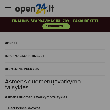
FINALINIS IŠPARDAVIMAS IKI -70% – PASKUBĖKITE!
APSIPIRKTI →
OPEN24
INFORMACIJA PIRKĖJUI
DIDMENINĖ PREKYBA
Asmens duomenų tvarkymo
taisyklės
Asmens duomenų tvarkymo taisyklės
1. Pagrindinės sąvokos