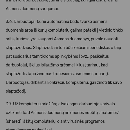
asmeniui apie bet kokią įtartiną situaciją, kuri gali kelti grėsmę
Asmens duomenų saugumui.
3.6. Darbuotojai, kurie automatiniu būdu tvarko asmens
duomenis arba iš kurių kompiuterių galima patekti į vietinio tinklo
sritis, kuriose yra saugomi Asmens duomenys, privalo naudoti
slaptažodžius. Slaptažodžiai turi būti keičiami periodiškai, o taip
pat susidarius tam tikroms aplinkybėms (pvz.: pasikeitus
darbuotojui, iškilus įsilaužimo grėsmei, kilus įtarimui, kad
slaptažodis tapo žinomas tretiesiems asmenims, ir pan.).
Darbuotojas, dirbantis konkrečiu kompiuteriu, gali žinoti tik savo
slaptažodį.
3.7. Už kompiuterių priežiūrą atsakingas darbuotojas privalo
užtikrinti, kad Asmens duomenų rinkmenos nebūtų „matomos“
(shared) iš kitų kompiuterių, o antivirusinės programos