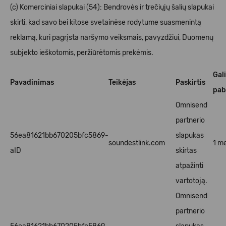
(c) Komerciniai slapukai (54): Bendrovės ir trečiųjų šalių slapukai
skirti, kad savo bei kitose svetainėse rodytume suasmenintą
reklamą, kuri pagrįsta naršymo veiksmais, pavyzdžiui, Duomenų
subjekto ieškotomis, peržiūrėtomis prekėmis.
Gal
Pavadinimas
Teikėjas
Paskirtis
pab
Omnisend
partnerio
56ea81621bb670205bfc5869-
slapukas
soundestlink.com
1 me
aID
skirtas
atpažinti
vartotoją.
Omnisend
partnerio