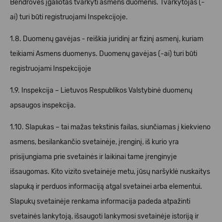
Bendrovės įgaliotas tvarkyti asmens duomenis. Tvarkytojas (-
ai) turi būti registruojami Inspekcijoje.
1.8. Duomenų gavėjas - reiškia juridinį ar fizinį asmenį, kuriam
teikiami Asmens duomenys. Duomenų gavėjas (-ai) turi būti
registruojami Inspekcijoje
1.9. Inspekcija – Lietuvos Respublikos Valstybinė duomenų
apsaugos inspekcija.
1.10. Slapukas – tai mažas tekstinis failas, siunčiamas į kiekvieno
asmens, besilankančio svetainėje, įrenginį, iš kurio yra
prisijungiama prie svetainės ir laikinai tame įrenginyje
išsaugomas. Kito vizito svetainėje metu, jūsų naršyklė nuskaitys
slapuką ir perduos informaciją atgal svetainei arba elementui.
Slapukų svetainėje renkama informacija padeda atpažinti
svetainės lankytoją, išsaugoti lankymosi svetainėje istoriją ir