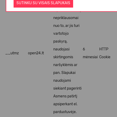
naudojamas
SUTINKU SU VISAIS SLAPUKAIS
atpažinti Asmenį
nepriklausomai
nuo to, ar jis turi
vartotojo
paskyrą,
naudojasi
6
HTTP
__utmz
open24.lt
skirtingomis
mėnesiai
Cookie
naršyklėmis ar
pan. Slapukai
naudojami
siekiant pagerinti
Asmens patirtį
apsiperkant el.
parduotuvėje.