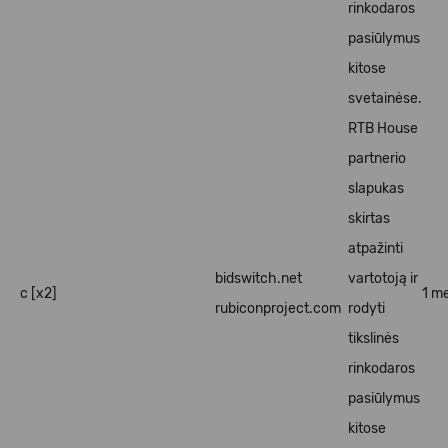
rinkodaros
pasiūlymus
kitose
svetainėse.
RTB House
partnerio
slapukas
skirtas
atpažinti
bidswitch.net
vartotoją ir
c [x2]
1 me
rubiconproject.com
rodyti
tikslinės
rinkodaros
pasiūlymus
kitose