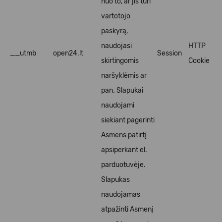
nuo to, ar jis turi
vartotojo
paskyrą,
naudojasi
HTTP
__utmb
open24.lt
Session
skirtingomis
Cookie
naršyklėmis ar
pan. Slapukai
naudojami
siekiant pagerinti
Asmens patirtį
apsiperkant el.
parduotuvėje.
Slapukas
naudojamas
atpažinti Asmenį