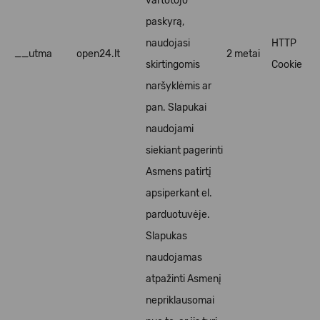
vartotojo
paskyrą,
naudojasi
HTTP
__utma
open24.lt
2 metai
skirtingomis
Cookie
naršyklėmis ar
pan. Slapukai
naudojami
siekiant pagerinti
Asmens patirtį
apsiperkant el.
parduotuvėje.
Slapukas
naudojamas
atpažinti Asmenį
nepriklausomai