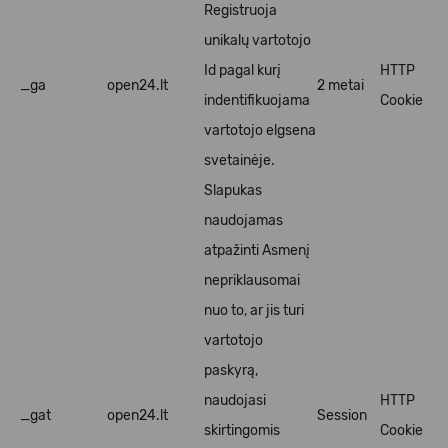
Registruoja
unikalų vartotojo
Id pagal kurį
HTTP
_ga
open24.lt
2 metai
indentifikuojama
Cookie
vartotojo elgsena
svetainėje.
Slapukas
naudojamas
atpažinti Asmenį
nepriklausomai
nuo to, ar jis turi
vartotojo
paskyrą,
naudojasi
HTTP
_gat
open24.lt
Session
skirtingomis
Cookie