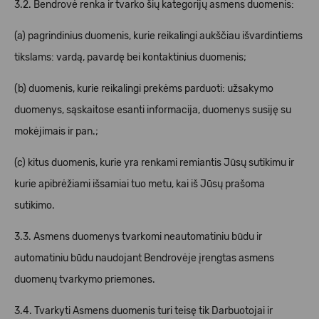
3.2. Bendrovė renka ir tvarko šių kategorijų asmens duomenis:
(a) pagrindinius duomenis, kurie reikalingi aukščiau išvardintiems
tikslams: vardą, pavardę bei kontaktinius duomenis;
(b) duomenis, kurie reikalingi prekėms parduoti: užsakymo
duomenys, sąskaitose esanti informacija, duomenys susiję su
mokėjimais ir pan.;
(c) kitus duomenis, kurie yra renkami remiantis Jūsų sutikimu ir
kurie apibrėžiami išsamiai tuo metu, kai iš Jūsų prašoma
sutikimo.
3.3. Asmens duomenys tvarkomi neautomatiniu būdu ir
automatiniu būdu naudojant Bendrovėje įrengtas asmens
duomenų tvarkymo priemones.
3.4. Tvarkyti Asmens duomenis turi teisę tik Darbuotojai ir